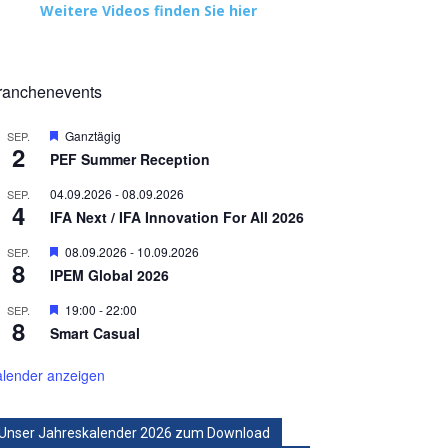
Weitere Videos finden Sie hier
ranchenevents
Hervorgehoben
Ganztägig
SEP.
2
PEF Summer Reception
04.09.2026
-
08.09.2026
SEP.
4
IFA Next / IFA Innovation For All 2026
Hervorgehoben
08.09.2026
-
10.09.2026
SEP.
8
IPEM Global 2026
Hervorgehoben
19:00
-
22:00
SEP.
8
Smart Casual
lender anzeigen
Unser Jahreskalender 2026 zum Download