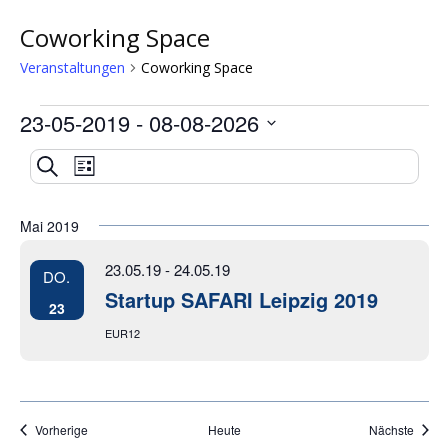
Coworking Space
Veranstaltungen
Coworking Space
23-05-2019
 - 
08-08-2026
Veranstaltungen
Datum
Veranstaltung
Veranstaltungen
Suche
wählen.
Liste
Ansichten-
Suche
Navigation
Mai 2019
und
23.05.19
-
24.05.19
DO.
Ansichten,
Startup SAFARI Leipzig 2019
23
Navigation
EUR12
Veranstaltungen
Veran
Vorherige
Heute
Nächste