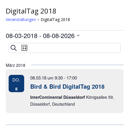
DigitalTag 2018
Veranstaltungen
DigitalTag 2018
08-03-2018
 - 
08-08-2026
Veranstaltungen
Datum
Veranstaltung
Veranstaltungen
Suche
wählen.
Liste
Ansichten-
Suche
Navigation
März 2018
und
08.03.18 um 9:30
-
17:00
DO.
Ansichten,
Bird & Bird DigitalTag 2018
8
Navigation
InterContinental Düsseldorf
Königsallee 59,
Düsseldorf, Deutschland