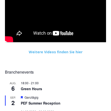
Weitere Videos finden Sie hier
Branchenevents
18:00
-
21:00
AUG.
6
Green Hours
Hervorgehoben
Ganztägig
SEP.
2
PEF Summer Reception