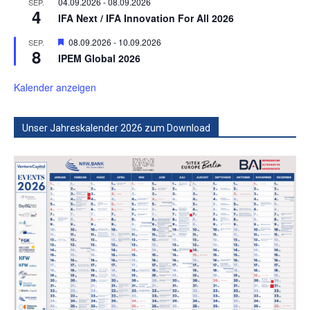
04.09.2026
-
08.09.2026
SEP.
4
IFA Next / IFA Innovation For All 2026
Hervorgehoben
08.09.2026
-
10.09.2026
SEP.
8
IPEM Global 2026
Kalender anzeigen
Unser Jahreskalender 2026 zum Download