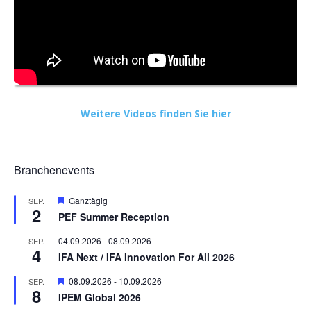
Weitere Videos finden Sie hier
Branchenevents
Hervorgehoben
Ganztägig
SEP.
2
PEF Summer Reception
04.09.2026
-
08.09.2026
SEP.
4
IFA Next / IFA Innovation For All 2026
Hervorgehoben
08.09.2026
-
10.09.2026
SEP.
8
IPEM Global 2026