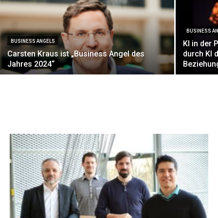
BUSINESS A
BUSINESS ANGELS
KI in der
Carsten Kraus ist „Business Angel des
durch KI 
Jahres 2024“
Beziehun