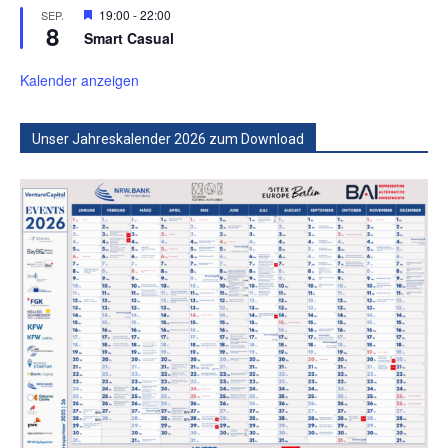
Hervorgehoben
19:00
-
22:00
SEP.
8
Smart Casual
Kalender anzeigen
Unser Jahreskalender 2026 zum Download