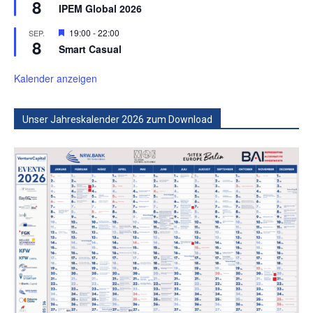
8
IPEM Global 2026
Hervorgehoben
19:00
-
22:00
SEP.
8
Smart Casual
Kalender anzeigen
Unser Jahreskalender 2026 zum Download