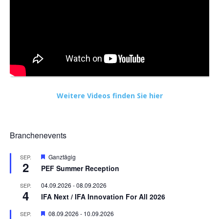
Weitere Videos finden Sie hier
Branchenevents
Hervorgehoben
Ganztägig
SEP.
2
PEF Summer Reception
04.09.2026
-
08.09.2026
SEP.
4
IFA Next / IFA Innovation For All 2026
Hervorgehoben
08.09.2026
-
10.09.2026
SEP.