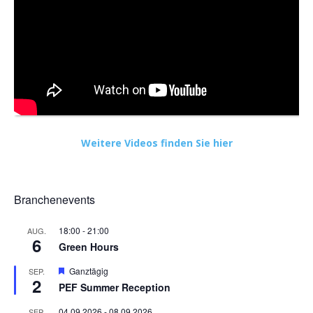
Weitere Videos finden Sie hier
Branchenevents
18:00
-
21:00
AUG.
6
Green Hours
Hervorgehoben
Ganztägig
SEP.
2
PEF Summer Reception
04.09.2026
-
08.09.2026
SEP.