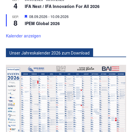
4
IFA Next / IFA Innovation For All 2026
Hervorgehoben
08.09.2026
-
10.09.2026
SEP.
8
IPEM Global 2026
Kalender anzeigen
Unser Jahreskalender 2026 zum Download