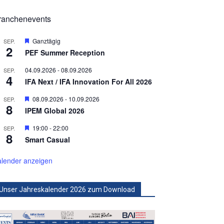
ranchenevents
Hervorgehoben
Ganztägig
SEP.
2
PEF Summer Reception
04.09.2026
-
08.09.2026
SEP.
4
IFA Next / IFA Innovation For All 2026
Hervorgehoben
08.09.2026
-
10.09.2026
SEP.
8
IPEM Global 2026
Hervorgehoben
19:00
-
22:00
SEP.
8
Smart Casual
lender anzeigen
Unser Jahreskalender 2026 zum Download