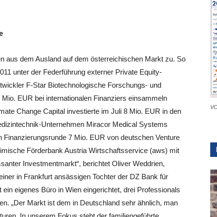
e
en aus dem Ausland auf dem österreichischen Markt zu. So
11 unter der Federführung externer Private Equity-
twickler F-Star Biotechnologische Forschungs- und
5 Mio. EUR bei internationalen Finanziers einsammeln
VC
ate Change Capital investierte im Juli 8 Mio. EUR in den
izintechnik-Unternehmen Miracor Medical Systems
 Finanzierungsrunde 7 Mio. EUR von deutschen Venture
heimische Förderbank Austria Wirtschaftsservice (aws) mit
ressanter Investmentmarkt“, berichtet Oliver Weddrien,
iner in Frankfurt ansässigen Tochter der DZ Bank für
 ein eigenes Büro in Wien eingerichtet, drei Professionals
ten. „Der Markt ist dem in Deutschland sehr ähnlich, man
turen. In unserem Fokus steht der familiengeführte