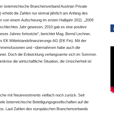
der österreichische Branchenverband Austrian Private
 erhebt die Zahlen nur einmal jährlich am Anfang des
r von einem Aufschwung im ersten Halbjahr 2011. „2009
n schlechtes Jahr gewesen, 2010 gab es eine positive
ieses Jahres fortsetzte“, berichtet Mag. Bernd Lechner,
rs EK Mittelstandsfinanzierungs AG (EK Fin). Mit der
ehmensfusionen und –übernahmen habe auch die
chner. Doch die Entwicklung verlangsamte sich im Sommer.
krise die wirtschaftliche Situation, die Unsicherheit ist
che mit Neuinvestments vielfach noch zurück. Seit
ele österreichische Beteiligungsgesellschaften auf die
olios. Laut Zahlen des europäischen Branchenverbands