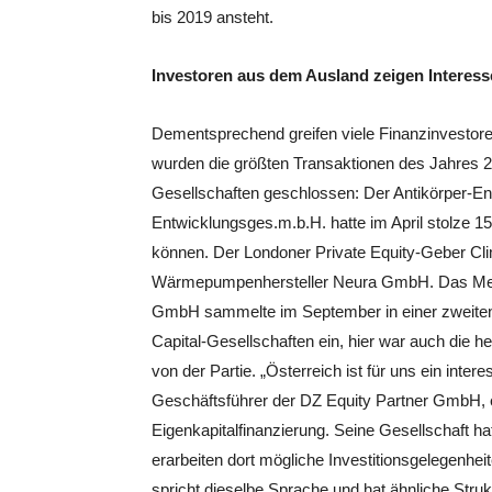
bis 2019 ansteht.
Investoren aus dem Ausland zeigen Interess
Dementsprechend greifen viele Finanzinvestor
wurden die größten Transaktionen des Jahres 20
Gesellschaften geschlossen: Der Antikörper-En
Entwicklungsges.m.b.H. hatte im April stolze 1
können. Der Londoner Private Equity-Geber Clim
Wärmepumpenhersteller Neura GmbH. Das Med
GmbH sammelte im September in einer zweiten
Capital-Gesellschaften ein, hier war auch die 
von der Partie. „Österreich ist für uns ein inte
Geschäftsführer der DZ Equity Partner GmbH, e
Eigenkapitalfinanzierung. Seine Gesellschaft hat
erarbeiten dort mögliche Investitionsgelegenhei
spricht dieselbe Sprache und hat ähnliche Struk