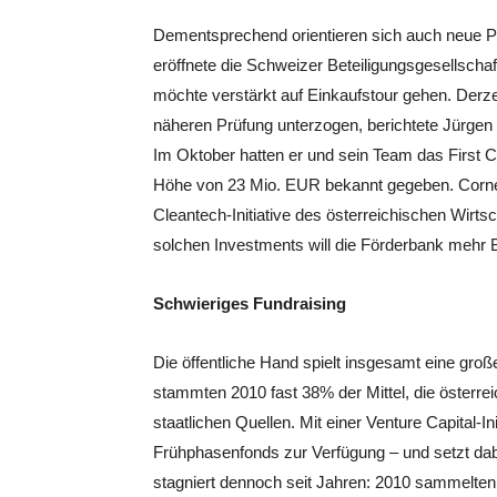
Dementsprechend orientieren sich auch neue P
eröffnete die Schweizer Beteiligungsgesellscha
möchte verstärkt auf Einkaufstour gehen. Derze
näheren Prüfung unterzogen, berichtete Jürgen
Im Oktober hatten er und sein Team das First C
Höhe von 23 Mio. EUR bekannt gegeben. Corner
Cleantech-Initiative des österreichischen Wirts
solchen Investments will die Förderbank mehr Be
Schwieriges Fundraising
Die öffentliche Hand spielt insgesamt eine gro
stammten 2010 fast 38% der Mittel, die österr
staatlichen Quellen. Mit einer Venture Capital-Ini
Frühphasenfonds zur Verfügung – und setzt dab
stagniert dennoch seit Jahren: 2010 sammelten