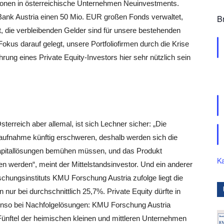
onen in österreichische Unternehmen Neuinvestments.
 Bank Austria einen 50 Mio. EUR großen Fonds verwaltet,
B
t, die verbleibenden Gelder sind für unsere bestehenden
Fokus darauf gelegt, unsere Portfoliofirmen durch die Krise
rung eines Private Equity-Investors hier sehr nützlich sein
sterreich aber allemal, ist sich Lechner sicher: „Die
aufnahme künftig erschweren, deshalb werden sich die
apitallösungen bemühen müssen, und das Produkt
Ka
en werden“, meint der Mittelstandsinvestor. Und ein anderer
schungsinstituts KMU Forschung Austria zufolge liegt die
nur bei durchschnittlich 25,7%. Private Equity dürfte in
enso bei Nachfolgelösungen: KMU Forschung Austria
Fünftel der heimischen kleinen und mittleren Unternehmen