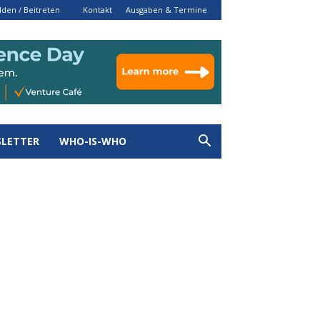
den / Beitreten
Kontakt
Ausgaben & Termine
LETTER
WHO-IS-WHO