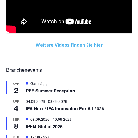
Weitere Videos finden Sie hier
Branchenevents
Hervorgehoben
Ganztägig
SEP.
2
PEF Summer Reception
04.09.2026
-
08.09.2026
SEP.
4
IFA Next / IFA Innovation For All 2026
Hervorgehoben
08.09.2026
-
10.09.2026
SEP.
8
IPEM Global 2026
Hervorgehoben
19:00
-
22:00
SEP.