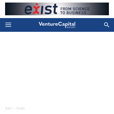
Start
Deals