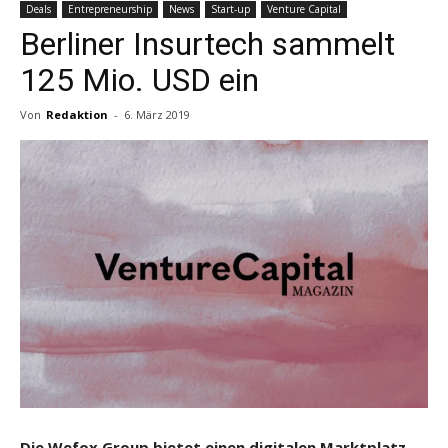
Deals
Entrepreneurship
News
Start-up
Venture Capital
Berliner Insurtech sammelt
125 Mio. USD ein
Von
Redaktion
-
6. März 2019
Die Wefox Group bietet einen digitalen Marktplatz