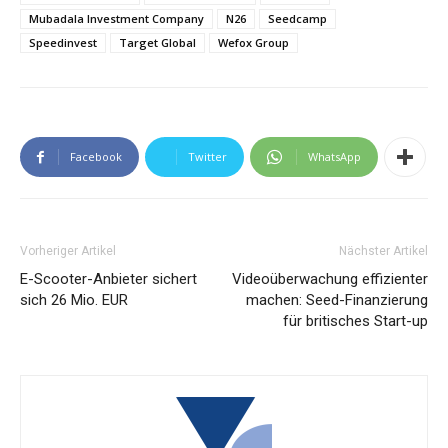
Mubadala Investment Company
N26
Seedcamp
Speedinvest
Target Global
Wefox Group
Facebook
Twitter
WhatsApp
Vorheriger Artikel
Nächster Artikel
E-Scooter-Anbieter sichert
Videoüberwachung effizienter
sich 26 Mio. EUR
machen: Seed-Finanzierung
für britisches Start-up