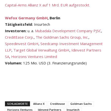
Capital-Arms Allianz X auf 1 Mrd. EUR aufgestockt.
Wefox Germany GmbH
, Berlin
Tätigkeitsfeld:
Insurtech
Investoren:
u. a.
Mubadala Development Company PJSC
,
CreditEase Corp.
,
The Goldman Sachs Group, Inc.
,
Speedinvest GmbH
,
Seedcamp Investment Management
LLP
,
Target Global Verwaltung GmbH
,
Idinvest Partners
SA
,
Horizons Ventures Limited
Volumen:
125 Mio. USD (3. Finanzierungsrunde)
SCHLAGWORTE
Allianz X
Creditease
Goldman Sachs
Horizons Ventures
Idinvest Partners
Insurtech