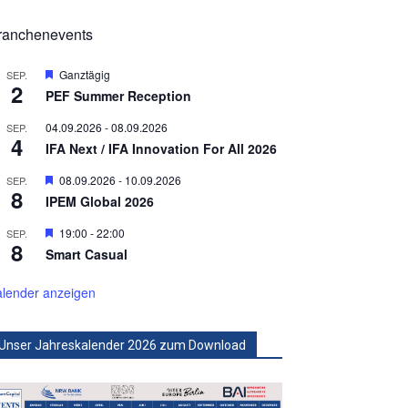
ranchenevents
Hervorgehoben
Ganztägig
SEP.
2
PEF Summer Reception
04.09.2026
-
08.09.2026
SEP.
4
IFA Next / IFA Innovation For All 2026
Hervorgehoben
08.09.2026
-
10.09.2026
SEP.
8
IPEM Global 2026
Hervorgehoben
19:00
-
22:00
SEP.
8
Smart Casual
lender anzeigen
Unser Jahreskalender 2026 zum Download