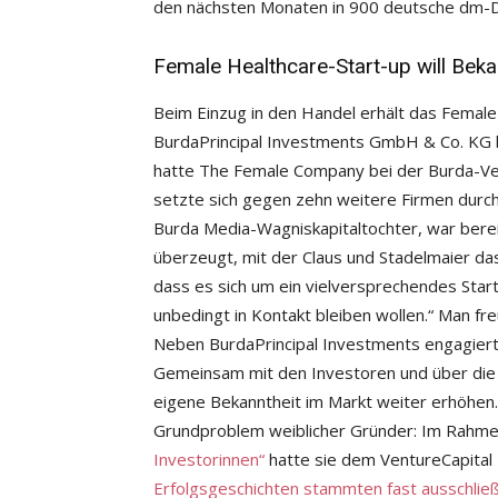
den nächsten Monaten in 900 deutsche dm-Dr
Female Healthcare-Start-up will Bek
Beim Einzug in den Handel erhält das Female
BurdaPrincipal Investments GmbH & Co. KG b
hatte The Female Company bei der Burda-Vera
setzte sich gegen zehn weitere Firmen durch
Burda Media-Wagniskapitaltochter, war bere
überzeugt, mit der Claus und Stadelmaier das
dass es sich um ein vielversprechendes Star
unbedingt in Kontakt bleiben wollen.“ Man fr
Neben BurdaPrincipal Investments engagiert s
Gemeinsam mit den Investoren und über die
eigene Bekanntheit im Markt weiter erhöhen.
Grundproblem weiblicher Gründer: Im Rahm
Investorinnen“
hatte sie dem VentureCapital 
Erfolgsgeschichten stammten fast ausschließ