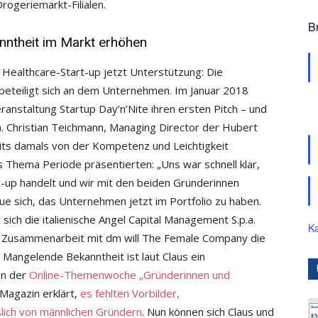
ogeriemarkt-Filialen.
B
anntheit im Markt erhöhen
 Healthcare-Start-up jetzt Unterstützung: Die
eteiligt sich an dem Unternehmen. Im Januar 2018
nstaltung Startup Day’n’Nite ihren ersten Pitch – und
. Christian Teichmann, Managing Director der Hubert
its damals von der Kompetenz und Leichtigkeit
 Thema Periode präsentierten: „Uns war schnell klar,
t-up handelt und wir mit den beiden Gründerinnen
eue sich, das Unternehmen jetzt im Portfolio zu haben.
ich die italienische Angel Capital Management S.p.a.
Ka
 Zusammenarbeit mit dm will The Female Company die
 Mangelende Bekanntheit ist laut Claus ein
en der
Online-Themenwoche „Gründerinnen und
Magazin erklärt,
es fehlten Vorbilder,
lich von männlichen Gründern
. Nun können sich Claus und