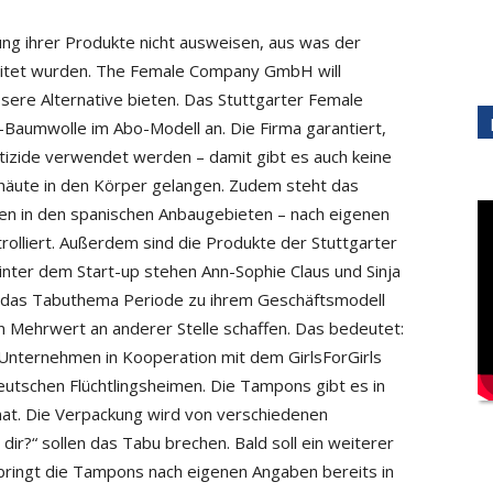
g ihrer Produkte nicht ausweisen, aus was der
eitet wurden. The Female Company GmbH will
sere Alternative bieten. Das Stuttgarter Female
Baumwolle im Abo-Modell an. Die Firma garantiert,
tizide verwendet werden – damit gibt es auch keine
mhäute in den Körper gelangen. Zudem steht das
ten in den spanischen Anbaugebieten – nach eigenen
rolliert. Außerdem sind die Produkte der Stuttgarter
Hinter dem Start-up stehen Ann-Sophie Claus und Sinja
n das Tabuthema Periode zu ihrem Geschäftsmodell
en Mehrwert an anderer Stelle schaffen. Das bedeutet:
Unternehmen in Kooperation mit dem GirlsForGirls
eutschen Flüchtlingsheimen. Die Tampons gibt es in
at. Die Verpackung wird von verschiedenen
 dir?“ sollen das Tabu brechen. Bald soll ein weiterer
bringt die Tampons nach eigenen Angaben bereits in