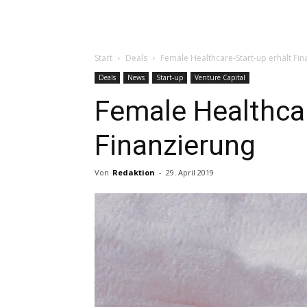
Start
Deals
Female Healthcare-Start-up erhält Fin
Deals
News
Start-up
Venture Capital
Female Healthcar
Finanzierung
Von
Redaktion
-
29. April 2019