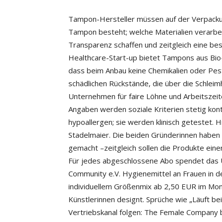
Tampon-Hersteller müssen auf der Verpackun
Tampon besteht; welche Materialien verarb
Transparenz schaffen und zeitgleich eine bes
Healthcare-Start-up bietet Tampons aus Bio-
dass beim Anbau keine Chemikalien oder Pes
schädlichen Rückstände, die über die Schlei
Unternehmen für faire Löhne und Arbeitszei
Angaben werden soziale Kriterien stetig kont
hypoallergen; sie werden klinisch getestet. 
Stadelmaier. Die beiden Gründerinnen habe
gemacht –zeitgleich sollen die Produkte ein
Für jedes abgeschlossene Abo spendet das 
Community e.V. Hygienemittel an Frauen in d
individuellem Größenmix ab 2,50 EUR im Mon
Künstlerinnen designt. Sprüche wie „Läuft bei
Vertriebskanal folgen: The Female Company 