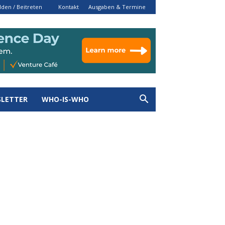
den / Beitreten
Kontakt
Ausgaben & Termine
LETTER
WHO-IS-WHO