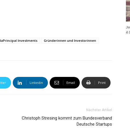
Je
& 
daPrincipal Investments
Gründerinnen und Investorinnen
tter
Linkedin
Email
Print
Nächster Artikel
Christoph Stresing kommt zum Bundesverband
Deutsche Startups