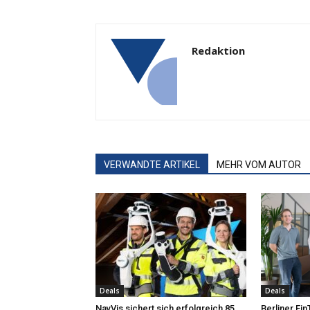
Redaktion
VERWANDTE ARTIKEL
MEHR VOM AUTOR
Deals
Deals
NavVis sichert sich erfolgreich 85
Berliner Fi