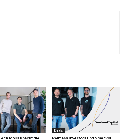
Deals
nTech Moss knackt die
Reimann Investors und Smedvig