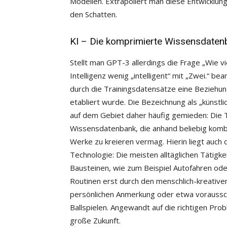
Modellen. Extrapoliert man diese Entwicklung,
den Schatten.
KI – Die komprimierte Wissensdaten
Stellt man GPT-3 allerdings die Frage „Wie vi
Intelligenz wenig „intelligent“ mit „Zwei.“ b
durch die Trainingsdatensätze eine Beziehu
etabliert wurde. Die Bezeichnung als „künstli
auf dem Gebiet daher häufig gemieden: Die T
Wissensdatenbank, die anhand beliebig kombin
Werke zu kreieren vermag. Hierin liegt auch d
Technologie: Die meisten alltäglichen Tätigk
Bausteinen, wie zum Beispiel Autofahren ode
Routinen erst durch den menschlich-kreativen
persönlichen Anmerkung oder etwa voraussc
Ballspielen. Angewandt auf die richtigen Pr
große Zukunft.