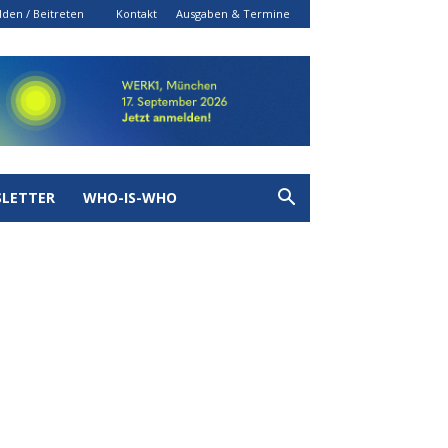
den / Beitreten
Kontakt
Ausgaben & Termine
LETTER
WHO-IS-WHO