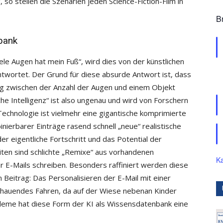
 so stellen die Szenarien jeden Science-Fiction-Film in
B
bank
ele Augen hat mein Fuß“, wird dies von der künstlichen
eantwortet. Der Grund für diese absurde Antwort ist, dass
ng zwischen der Anzahl der Augen und einem Objekt
che Intelligenz“ ist also ungenau und wird von Forschern
echnologie ist vielmehr eine gigantische komprimierte
ierbarer Einträge rasend schnell „neue“ realistische
er eigentliche Fortschritt und das Potential der
eiten sind schlichte „Remixe“ aus vorhandenen
Ka
r E-Mails schreiben. Besonders raffiniert werden diese
 Beitrag: Das Personalisieren der E-Mail mit einer
hauendes Fahren, da auf der Wiese nebenan Kinder
obleme hat diese Form der KI als Wissensdatenbank eine