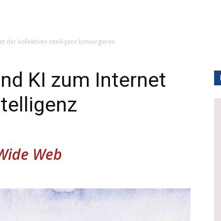
t der kollektiven Intelligenz konvergieren
nd KI zum Internet
ntelligenz
 Wide Web