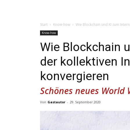
Start
Know-how
Wie Blockchain und KI zum Interne
Know-how
Wie Blockchain u
der kollektiven I
konvergieren
Schönes neues World
Von
Gastautor
-
29. September 2020