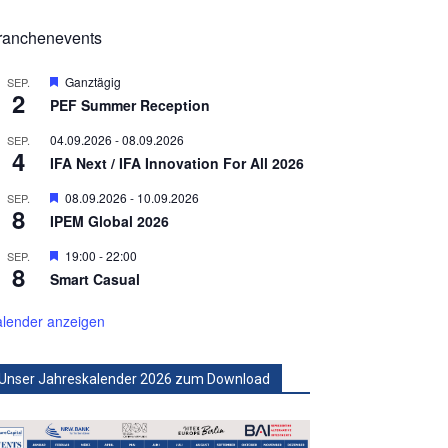
ranchenevents
Hervorgehoben
Ganztägig
SEP.
2
PEF Summer Reception
04.09.2026
-
08.09.2026
SEP.
4
IFA Next / IFA Innovation For All 2026
Hervorgehoben
08.09.2026
-
10.09.2026
SEP.
8
IPEM Global 2026
Hervorgehoben
19:00
-
22:00
SEP.
8
Smart Casual
lender anzeigen
Unser Jahreskalender 2026 zum Download