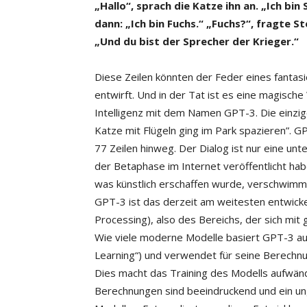
„Hallo“, sprach die Katze ihn an. „Ich bi
dann: „Ich bin Fuchs.“ „Fuchs?“, fragte Ste
„Und du bist der Sprecher der Krieger.“
Diese Zeilen könnten der Feder eines fanta
entwirft. Und in der Tat ist es eine magische
Intelligenz mit dem Namen GPT-3. Die einzige
Katze mit Flügeln ging im Park spazieren”. 
77 Zeilen hinweg. Der Dialog ist nur eine unt
der Betaphase im Internet veröffentlicht ha
was künstlich erschaffen wurde, verschwimm
GPT-3 ist das derzeit am weitesten entwick
Processing), also des Bereichs, der sich mi
Wie viele moderne Modelle basiert GPT-3 au
Learning“) und verwendet für seine Berechn
Dies macht das Training des Modells aufwänd
Berechnungen sind beeindruckend und ein ungl