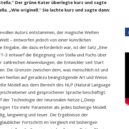
n Stella.“ Der grüne Kater überlegte kurz und sagte
lla. „Wie originell.“ Sie lachte kurz und sagte dann:
sievollen Autors entstammen, der magische Welten
 Welt – entworfen jedoch von einer künstlichen
 Eingabe, die dazu erforderlich war, ist der Satz „Eine
GPT-3 entwarf die Begegnung von Stella und Fuchs über
er zahlreichen Anwendungen, die Entwickler seit Start
ben. Die Grenzen zwischen dem, was menschlich ist und
en hierbei auf geradezu beängstigende Art und Weise.
elte Modell aus dem Bereich des NLP (Natural Language
t geschriebener und gesprochener Sprache beschäftigt.
f der Technologie der neuronalen Netze („Deep
ungen 10x mehr Parameter als jedes bisherige Modell.
ig, langwierig und teuer. Die Ergebnisse der
aublicher Fortschritt im Vergleich mit bisherigen