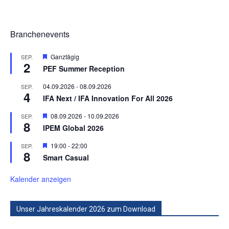
Branchenevents
Hervorgehoben
Ganztägig
SEP.
2
PEF Summer Reception
04.09.2026
-
08.09.2026
SEP.
4
IFA Next / IFA Innovation For All 2026
Hervorgehoben
08.09.2026
-
10.09.2026
SEP.
8
IPEM Global 2026
Hervorgehoben
19:00
-
22:00
SEP.
8
Smart Casual
Kalender anzeigen
Unser Jahreskalender 2026 zum Download