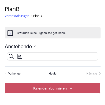
PlanB
Veranstaltungen
PlanB
Veranstaltungen
Es wurden keine Ergebnisse gefunden.
Hinweis
Anstehende
Datum
Veranstaltung
Veranstaltungen
Suche
wählen.
Liste
Ansichten-
Suche
Navigation
Veranstaltungen
Veran
und
Vorherige
Heute
Nächste
Ansichten,
Kalender abonnieren
Navigation