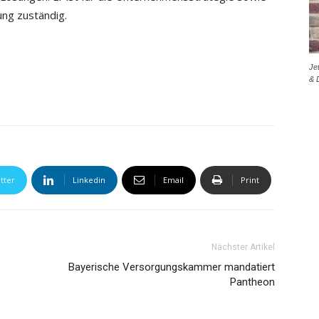
ung zuständig.
Je
& 
tter
Linkedin
Email
Print
Nächster Artikel
Bayerische Versorgungskammer mandatiert
Pantheon