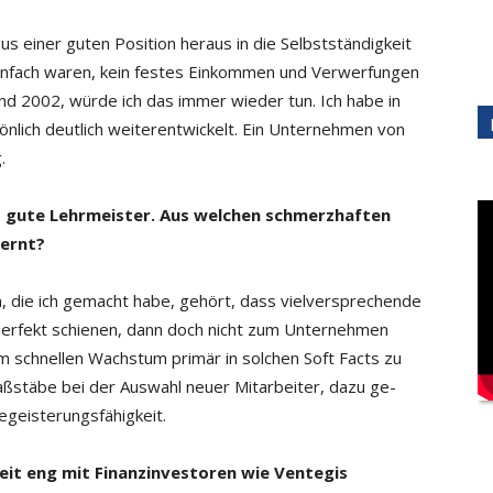
us einer guten Position heraus in die Selbstständigkeit
einfach waren, kein festes Einkommen und Verwerfungen
nd 2002, würde ich das immer wieder tun. Ich habe in
sönlich deutlich weiterentwickelt. Ein Unternehmen von
.
s gute Lehrmeister. Aus welchen schmerzhaften
lernt?
 die ich gemacht habe, gehört, dass vielversprechende
perfekt schienen, dann doch nicht zum Unternehmen
m schnellen Wachstum primär in solchen Soft Facts zu
Maßstäbe bei der Auswahl neuer Mitarbeiter, dazu ge­
geiste­rungs­fähigkeit.
it eng mit Finanzinvestoren wie Ven­tegis