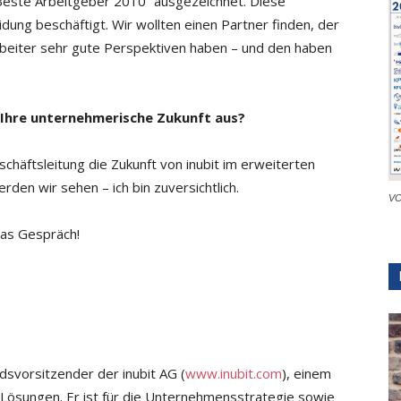
 Beste Arbeitgeber 2010“ ausgezeichnet. Diese
dung beschäftigt. Wir wollten einen Partner finden, der
rbeiter sehr gute Perspektiven haben – und den haben
 Ihre unternehmerische Zukunft aus?
chäfts­leitung die Zukunft von inubit im erweiterten
erden wir sehen – ich bin zuversichtlich.
VC
 das Gespräch!
dsvorsitzender der inubit AG (
www.inubit.com
), einem
ösungen. Er ist für die Unternehmensstrategie sowie