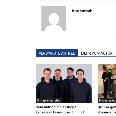
bodenmuh
VERWANDTE ARTIKEL
MEHR VOM AUTOR
Entrepreneurship
Entrepreneu
Rebranding für die Europa-
QOODA gew
Expansion: Fraunhofer-Spin-off
Businesspl