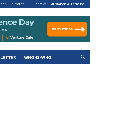
den / Beitreten
Kontakt
Ausgaben & Termine
LETTER
WHO-IS-WHO