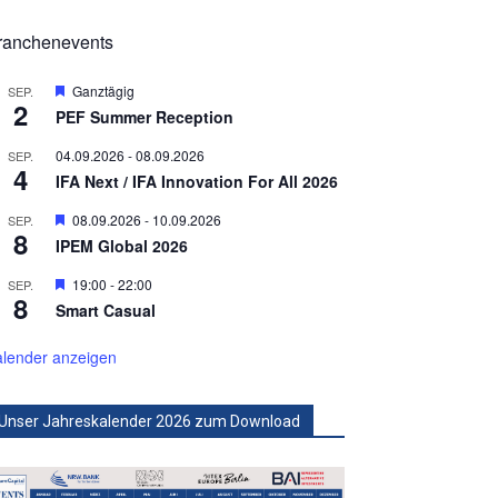
ranchenevents
Hervorgehoben
Ganztägig
SEP.
2
PEF Summer Reception
04.09.2026
-
08.09.2026
SEP.
4
IFA Next / IFA Innovation For All 2026
Hervorgehoben
08.09.2026
-
10.09.2026
SEP.
8
IPEM Global 2026
Hervorgehoben
19:00
-
22:00
SEP.
8
Smart Casual
lender anzeigen
Unser Jahreskalender 2026 zum Download