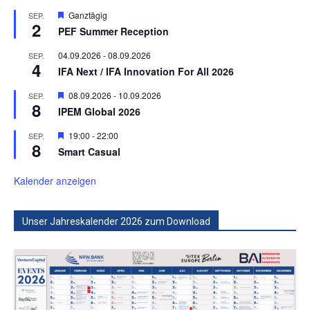
Hervorgehoben
Ganztägig
SEP.
2
PEF Summer Reception
04.09.2026
-
08.09.2026
SEP.
4
IFA Next / IFA Innovation For All 2026
Hervorgehoben
08.09.2026
-
10.09.2026
SEP.
8
IPEM Global 2026
Hervorgehoben
19:00
-
22:00
SEP.
8
Smart Casual
Kalender anzeigen
Unser Jahreskalender 2026 zum Download