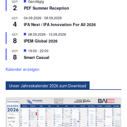
Hervorgehoben
Ganztägig
SEP.
2
PEF Summer Reception
04.09.2026
-
08.09.2026
SEP.
4
IFA Next / IFA Innovation For All 2026
Hervorgehoben
08.09.2026
-
10.09.2026
SEP.
8
IPEM Global 2026
Hervorgehoben
19:00
-
22:00
SEP.
8
Smart Casual
Kalender anzeigen
Unser Jahreskalender 2026 zum Download