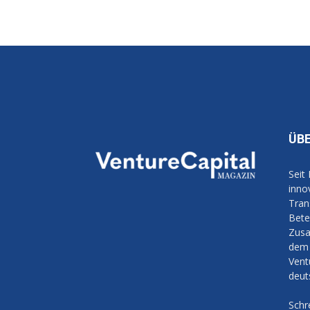
ÜB
Seit
inno
Tran
Bete
Zusa
dem 
Vent
deut
Schr