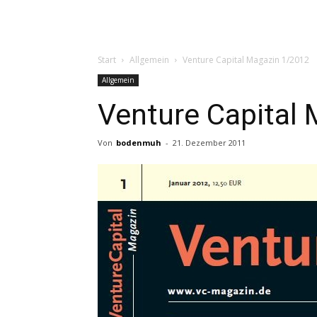
Start
Allgemein
Venture Capital Magazin 1/2012
Allgemein
Venture Capital
Von
bodenmuh
-
21. Dezember 2011