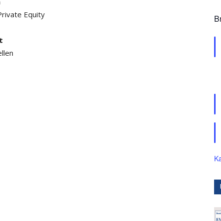
h
Private Equity
B
t
llen
Ka