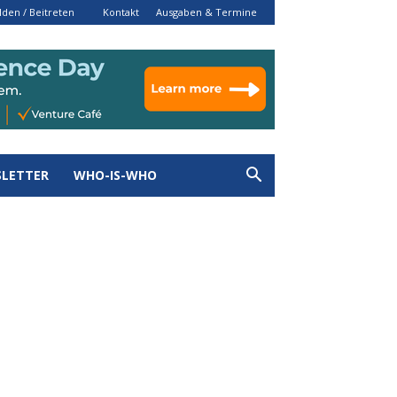
den / Beitreten
Kontakt
Ausgaben & Termine
LETTER
WHO-IS-WHO