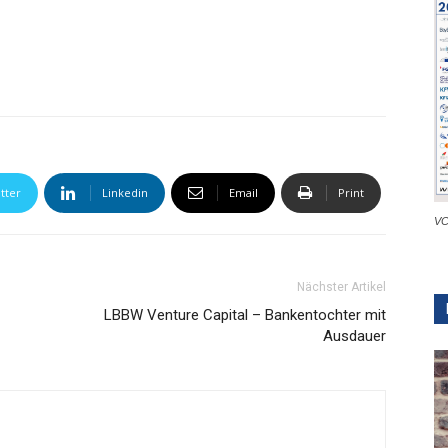
tter
Linkedin
Email
Print
VC
Nächster Artikel
LBBW Venture Capital – Bankentochter mit
Ausdauer