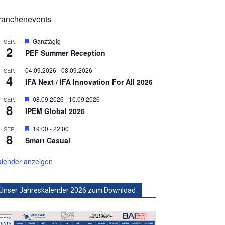
ranchenevents
Hervorgehoben
Ganztägig
SEP.
2
PEF Summer Reception
04.09.2026
-
08.09.2026
SEP.
4
IFA Next / IFA Innovation For All 2026
Hervorgehoben
08.09.2026
-
10.09.2026
SEP.
8
IPEM Global 2026
Hervorgehoben
19:00
-
22:00
SEP.
8
Smart Casual
lender anzeigen
Unser Jahreskalender 2026 zum Download