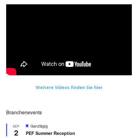
Weitere Videos finden Sie hier
Branchenevents
Hervorgehoben
Ganztägig
SEP.
2
PEF Summer Reception