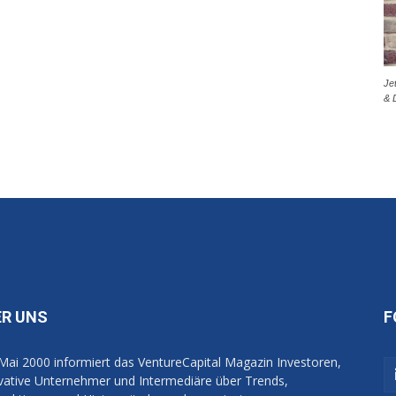
Je
& 
ER UNS
F
 Mai 2000 informiert das VentureCapital Magazin Investoren,
vative Unternehmer und Intermediäre über Trends,