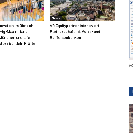
News
novation im Biotech-
VR Equitypartner intensiviert
wig-Maximilians-
Partnerschaft mit Volks- und
 München und Life
Raiffeisenbanken
tory bündeln Kräfte
VC