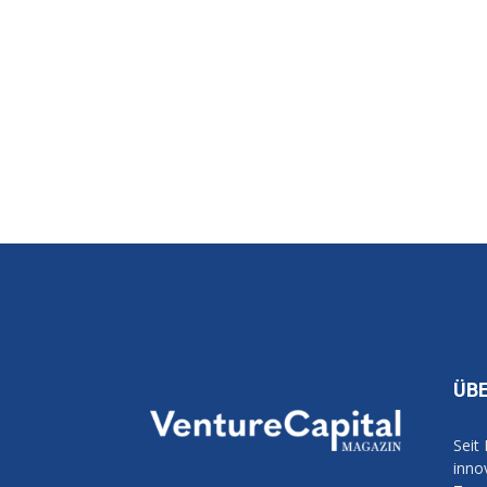
ÜB
Seit
inno