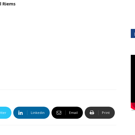
l Riems
tter
Linkedin
Email
Print