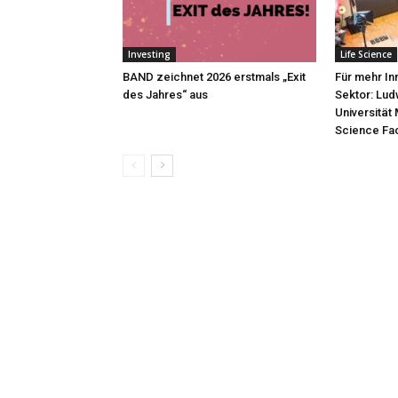
Investing
Life Science
BAND zeichnet 2026 erstmals „Exit
Für mehr In
des Jahres“ aus
Sektor: Lud
Universität
Science Fac