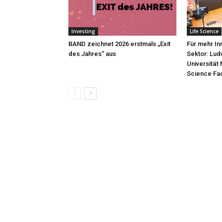
Investing
Life Science
BAND zeichnet 2026 erstmals „Exit
Für mehr In
des Jahres“ aus
Sektor: Lud
Universität
Science Fac