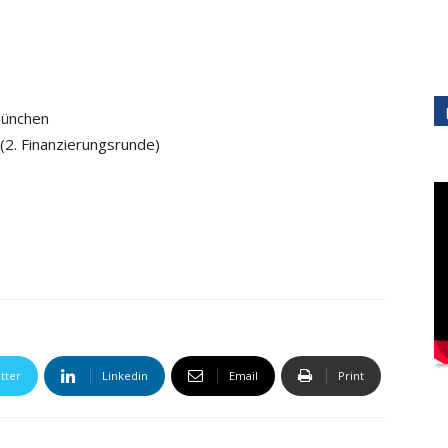
München
 (2. Finanzierungsrunde)
tter
Linkedin
Email
Print