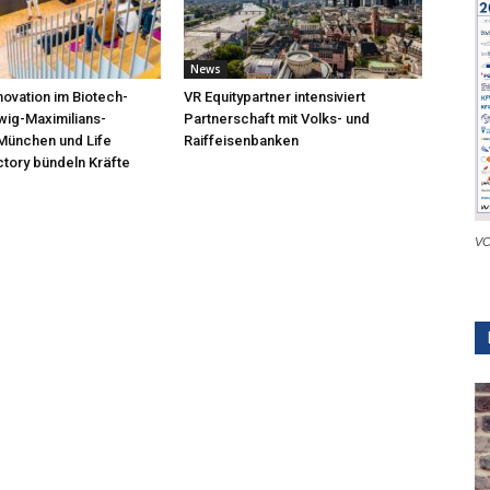
News
novation im Biotech-
VR Equitypartner intensiviert
wig-Maximilians-
Partnerschaft mit Volks- und
 München und Life
Raiffeisenbanken
tory bündeln Kräfte
VC