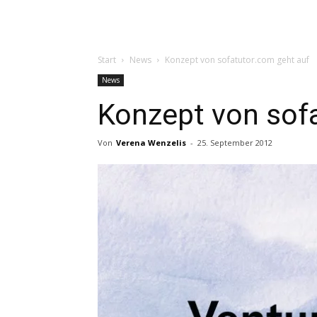
Start
News
Konzept von sofatutor.com geht auf
News
Konzept von sof
Von
Verena Wenzelis
-
25. September 2012