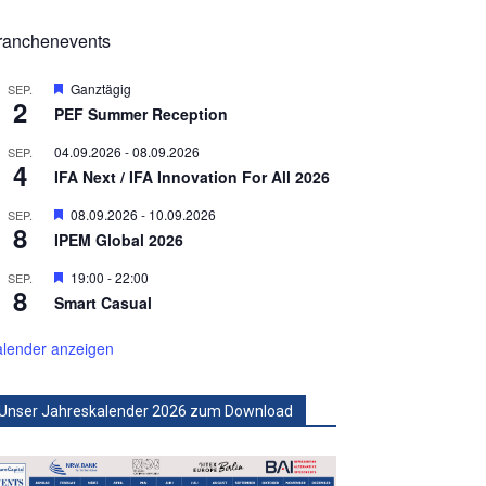
ranchenevents
Hervorgehoben
Ganztägig
SEP.
2
PEF Summer Reception
04.09.2026
-
08.09.2026
SEP.
4
IFA Next / IFA Innovation For All 2026
Hervorgehoben
08.09.2026
-
10.09.2026
SEP.
8
IPEM Global 2026
Hervorgehoben
19:00
-
22:00
SEP.
8
Smart Casual
lender anzeigen
Unser Jahreskalender 2026 zum Download