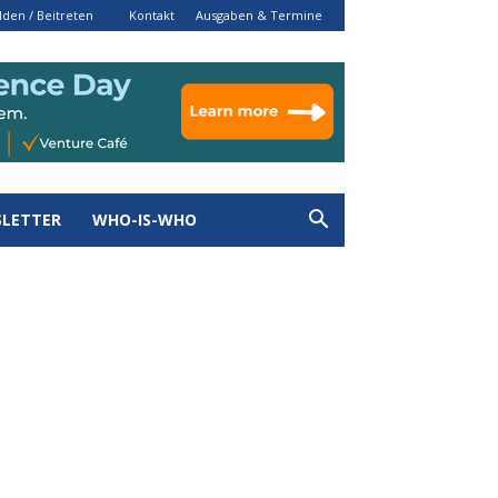
den / Beitreten
Kontakt
Ausgaben & Termine
LETTER
WHO-IS-WHO