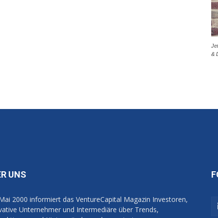
Je
& 
ER UNS
F
 Mai 2000 informiert das VentureCapital Magazin Investoren,
vative Unternehmer und Intermediäre über Trends,