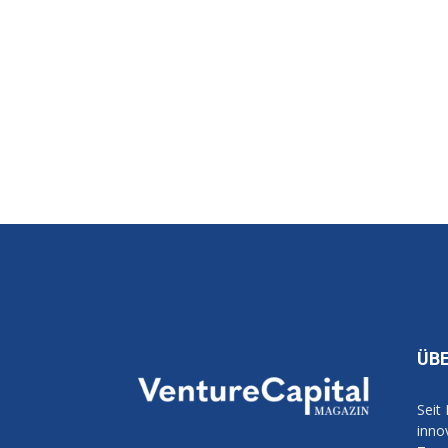
ÜB
Seit
inno