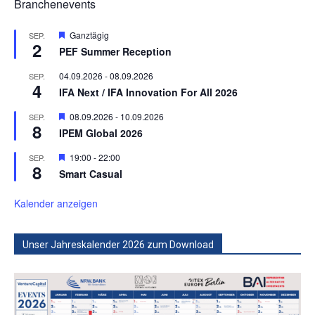
Branchenevents
Hervorgehoben
Ganztägig
SEP.
2
PEF Summer Reception
04.09.2026
-
08.09.2026
SEP.
4
IFA Next / IFA Innovation For All 2026
Hervorgehoben
08.09.2026
-
10.09.2026
SEP.
8
IPEM Global 2026
Hervorgehoben
19:00
-
22:00
SEP.
8
Smart Casual
Kalender anzeigen
Unser Jahreskalender 2026 zum Download