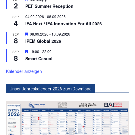
2
PEF Summer Reception
04.09.2026
-
08.09.2026
SEP.
4
IFA Next / IFA Innovation For All 2026
Hervorgehoben
08.09.2026
-
10.09.2026
SEP.
8
IPEM Global 2026
Hervorgehoben
19:00
-
22:00
SEP.
8
Smart Casual
Kalender anzeigen
Unser Jahreskalender 2026 zum Download