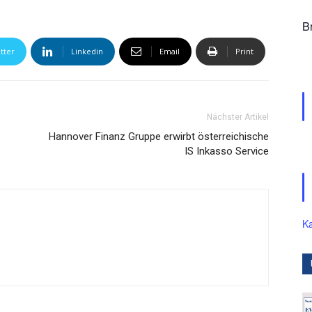
B
tter
Linkedin
Email
Print
Nächster Artikel
Hannover Finanz Gruppe erwirbt österreichische
IS Inkasso Service
Ka