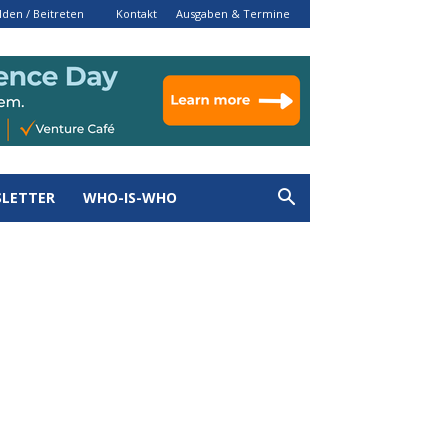
den / Beitreten
Kontakt
Ausgaben & Termine
LETTER
WHO-IS-WHO