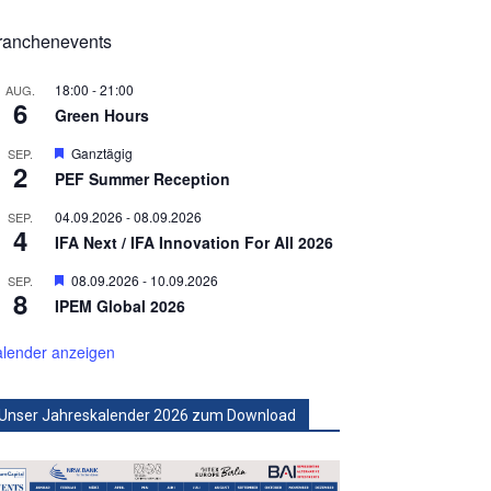
ranchenevents
18:00
-
21:00
AUG.
6
Green Hours
Hervorgehoben
Ganztägig
SEP.
2
PEF Summer Reception
04.09.2026
-
08.09.2026
SEP.
4
IFA Next / IFA Innovation For All 2026
Hervorgehoben
08.09.2026
-
10.09.2026
SEP.
8
IPEM Global 2026
lender anzeigen
Unser Jahreskalender 2026 zum Download