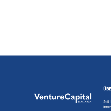
ÜB
Seit
inno