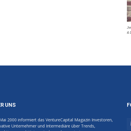
Je
& 
ER UNS
F
 Mai 2000 informiert das VentureCapital Magazin Investoren,
vative Unternehmer und Intermediäre über Trends,