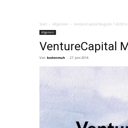
Start
Allgemein
VentureCapital Magazin 7-8/2014
Allgemein
VentureCapital 
Von
bodenmuh
-
27. Juni 2014