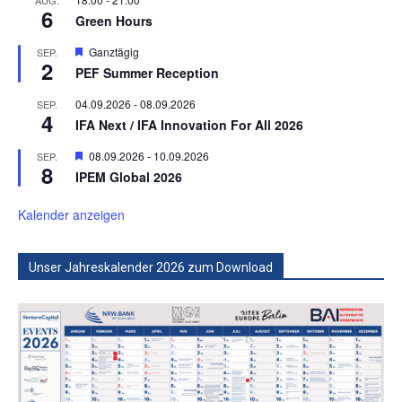
AUG.
6
Green Hours
Hervorgehoben
Ganztägig
SEP.
2
PEF Summer Reception
04.09.2026
-
08.09.2026
SEP.
4
IFA Next / IFA Innovation For All 2026
Hervorgehoben
08.09.2026
-
10.09.2026
SEP.
8
IPEM Global 2026
Kalender anzeigen
Unser Jahreskalender 2026 zum Download