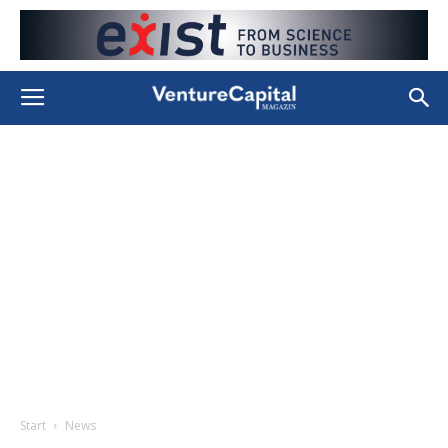
Start
News