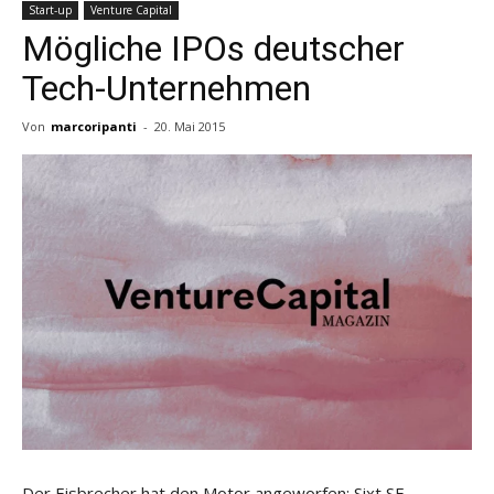
Start-up
Venture Capital
Mögliche IPOs deutscher
Tech-Unternehmen
Von
marcoripanti
-
20. Mai 2015
Der Eisbrecher hat den Motor angeworfen: Sixt SE