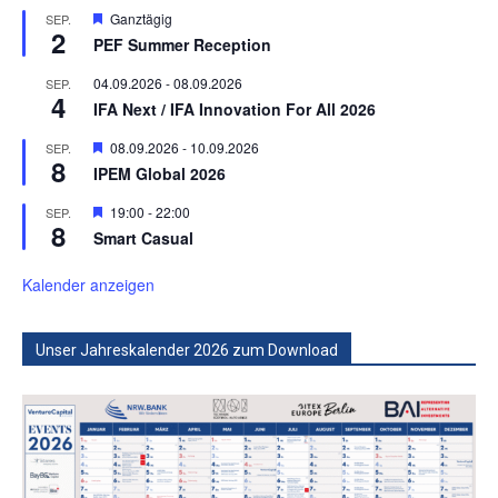
Hervorgehoben
Ganztägig
SEP.
2
PEF Summer Reception
04.09.2026
-
08.09.2026
SEP.
4
IFA Next / IFA Innovation For All 2026
Hervorgehoben
08.09.2026
-
10.09.2026
SEP.
8
IPEM Global 2026
Hervorgehoben
19:00
-
22:00
SEP.
8
Smart Casual
Kalender anzeigen
Unser Jahreskalender 2026 zum Download