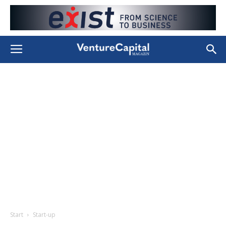
Start
Start-up