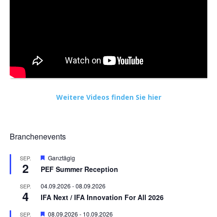
Weitere Videos finden Sie hier
Branchenevents
Hervorgehoben
Ganztägig
SEP.
2
PEF Summer Reception
04.09.2026
-
08.09.2026
SEP.
4
IFA Next / IFA Innovation For All 2026
Hervorgehoben
08.09.2026
-
10.09.2026
SEP.