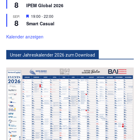
8
IPEM Global 2026
Hervorgehoben
19:00
-
22:00
SEP.
8
Smart Casual
Kalender anzeigen
Unser Jahreskalender 2026 zum Download