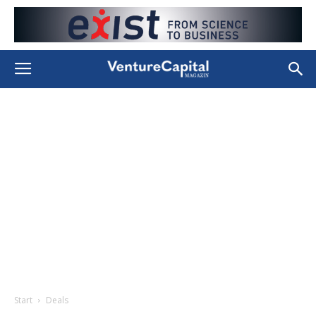
Start
Deals