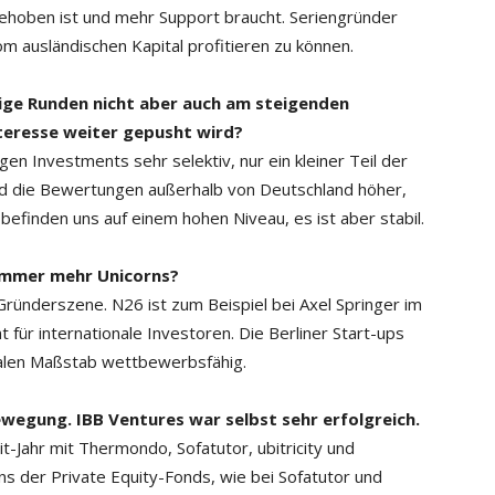
hoben ist und mehr Support braucht. Seriengründer
m ausländischen Kapital profitieren zu können.
sige Runden nicht aber auch am steigenden
teresse weiter gepusht wird?
en Investments sehr selektiv, nur ein kleiner Teil der
d die Bewertungen außerhalb von Deutschland höher,
 befinden uns auf einem hohen Niveau, es ist aber stabil.
 immer mehr Unicorns?
Gründerszene. N26 ist zum Beispiel bei Axel Springer im
 für internationale Investoren. Die Berliner Start-ups
onalen Maßstab wettbewerbsfähig.
ewegung. IBB Ventures war selbst sehr erfolgreich.
it-Jahr mit Thermondo, Sofatutor, ubitricity und
ns der Private Equity-Fonds, wie bei Sofatutor und