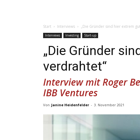
Start
Interviews
„Die Gründer sind hier extrem gu
Interviews
Investing
Start-up
„Die Gründer sin
verdrahtet“
Interview mit Roger B
IBB Ventures
Von
Janine Heidenfelder
-
3. November 2021