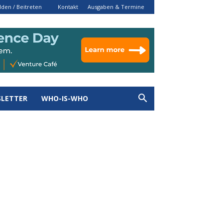
den / Beitreten
Kontakt
Ausgaben & Termine
LETTER
WHO-IS-WHO