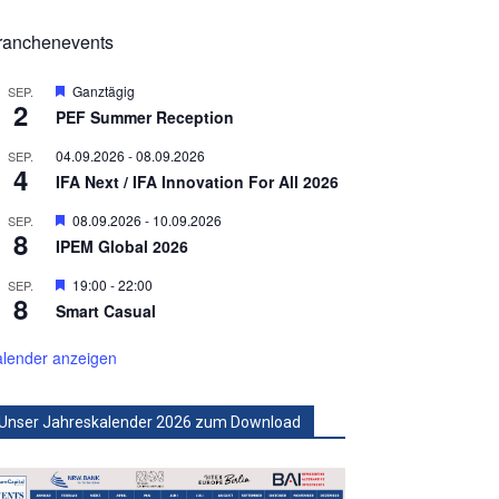
ranchenevents
Hervorgehoben
Ganztägig
SEP.
2
PEF Summer Reception
04.09.2026
-
08.09.2026
SEP.
4
IFA Next / IFA Innovation For All 2026
Hervorgehoben
08.09.2026
-
10.09.2026
SEP.
8
IPEM Global 2026
Hervorgehoben
19:00
-
22:00
SEP.
8
Smart Casual
lender anzeigen
Unser Jahreskalender 2026 zum Download