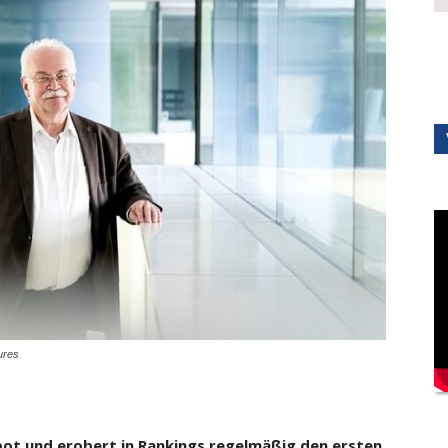
ures
spot und erobert in Rankings regel­mäßig den ersten