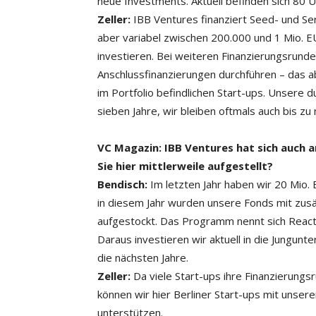
neue Investments. Aktuell befinden sich 80 
Zeller:
IBB Ventures finanziert Seed- und Se
aber variabel zwischen 200.000 und 1 Mio. 
investieren. Bei weiteren Finanzierungsrund
Anschlussfinanzierungen durchführen – das a
im Portfolio befindlichen Start-ups. Unsere du
sieben Jahre, wir ­bleiben oftmals auch bis zu
VC Magazin: IBB Ventures hat sich auch a
Sie hier mittlerweile aufgestellt?
Bendisch:
Im letzten Jahr haben wir 20 Mio.
in diesem Jahr wurden ­unsere Fonds mit zu
aufgestockt. Das Programm nennt sich React
Daraus investieren wir aktuell in die Jungunt
die nächsten Jahre.
Zeller:
Da viele Start-ups ihre Finanzierungsr
können wir hier Berliner Start-ups mit unser
unterstützen.