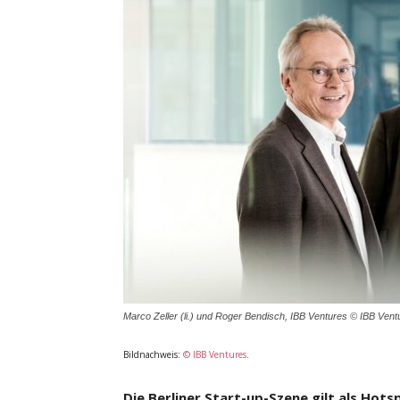
Marco Zeller (li.) und Roger Bendisch, IBB Ventures © IBB Vent
Bildnachweis:
© IBB Ventures
.
Die Berliner Start-up-Szene gilt als Hot