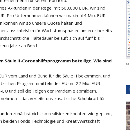
Unternehmen in unserem Portfolio.
ries A-Runden in der Regel mit 500.000 EUR, wir sind
EUR. Pro Unternehmen können wir maximal 4 Mio. EUR
en können wir so unsere Quote halten und
ber ausschließlich für Wachstumsphasen unserer ­bereits
rchschnittliche Haltedauer beläuft sich auf fünf bis
 neun Jahre an Bord.
m Säule II-Coronahilfsprogramm beteiligt. Wie sind
VC
 EUR vom Land und Bund für die Säule II bekommen, und
sätzlichen Programmmitteln der EU um 22 Mio. EUR
-EU und soll die Folgen der Pandemie abmildern.
ernehmen – das verleiht uns zusätzliche Schubkraft für
unden zunächst nicht so realisieren konnten wie geplant,
en beiden Fonds Technologie und Kreativwirtschaft