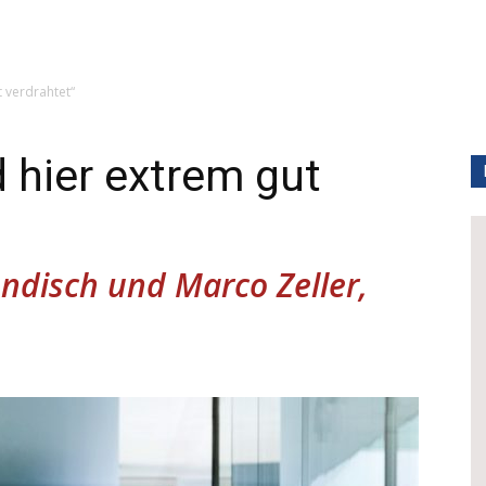
t verdrahtet“
d hier extrem gut
endisch und Marco Zeller,