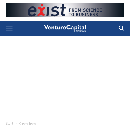
Start
Know-how