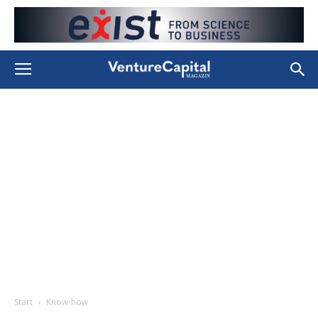
Start
Know-how