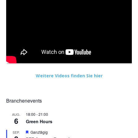
Weitere Videos finden Sie hier
Branchenevents
18:00
-
21:00
AUG.
6
Green Hours
Hervorgehoben
Ganztägig
SEP.