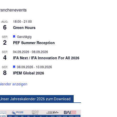
ranchenevents
18:00
-
21:00
AUG.
6
Green Hours
Hervorgehoben
Ganztägig
SEP.
2
PEF Summer Reception
04.09.2026
-
08.09.2026
SEP.
4
IFA Next / IFA Innovation For All 2026
Hervorgehoben
08.09.2026
-
10.09.2026
SEP.
8
IPEM Global 2026
lender anzeigen
Unser Jahreskalender 2026 zum Download