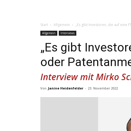
Start
Allgemein
„Es gibt Investoren, die auf ein
Allgemein
Interviews
„Es gibt Investor
oder Patentanme
Interview mit Mirko Sc
Von
Janine Heidenfelder
-
23. November 2022