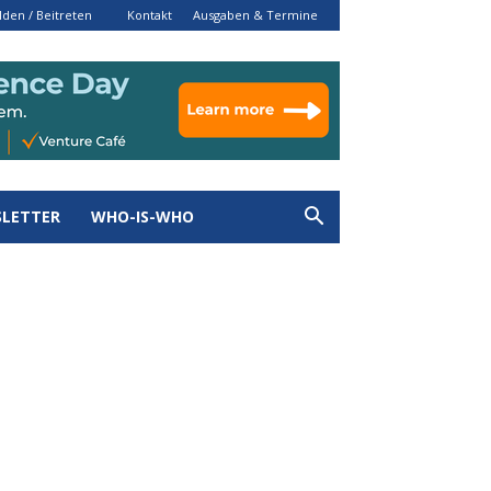
den / Beitreten
Kontakt
Ausgaben & Termine
LETTER
WHO-IS-WHO