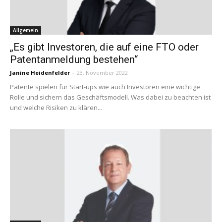
Allgemein
„Es gibt Investoren, die auf eine FTO oder
Patentanmeldung bestehen“
Janine Heidenfelder
-
23. November 2022
Patente spielen für Start-ups wie auch Investoren eine wichtige
Rolle und sichern das Geschäftsmodell. Was dabei zu beachten ist
und welche Risiken zu klären...