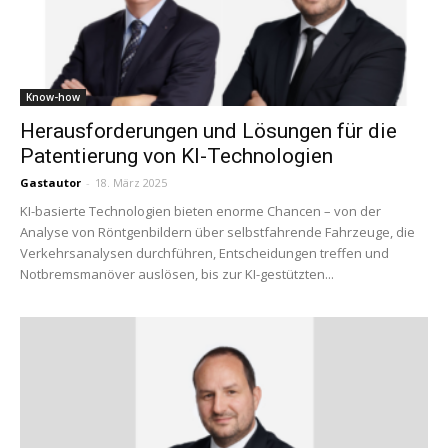
Know-how
Herausforderungen und Lösungen für die
Patentierung von KI-Technologien
Gastautor
-
18. März 2025
KI-basierte Technologien bieten enorme Chancen – von der
Analyse von Röntgenbildern über selbstfahrende Fahrzeuge, die
Verkehrsanalysen durchführen, Entscheidungen treffen und
Notbremsmanöver auslösen, bis zur KI-gestützten...