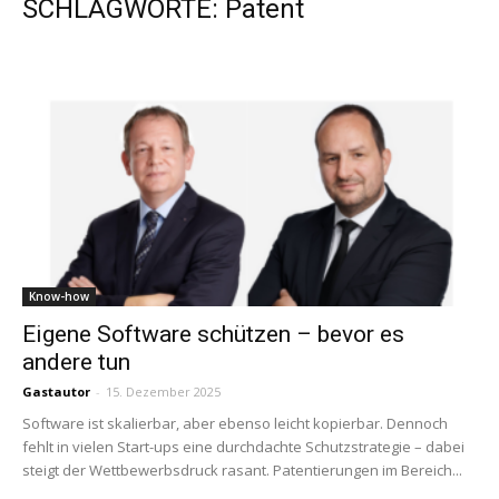
SCHLAGWORTE: Patent
Know-how
Eigene Software schützen – bevor es
andere tun
Gastautor
-
15. Dezember 2025
Software ist skalierbar, aber ebenso leicht kopierbar. Dennoch
fehlt in vielen Start-ups eine durchdachte Schutzstrategie – dabei
steigt der Wettbewerbsdruck rasant. Patentierungen im Bereich...