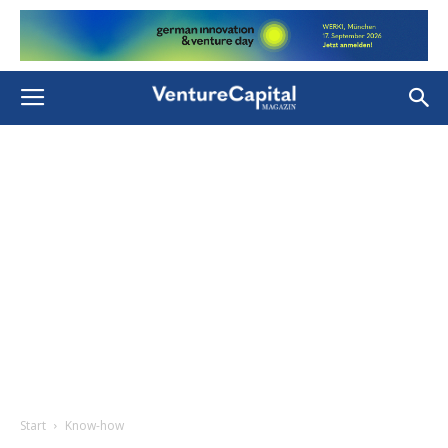
Start
Know-how