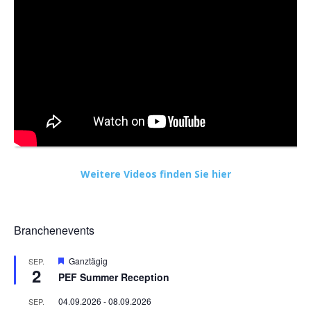
Weitere Videos finden Sie hier
Branchenevents
Hervorgehoben
Ganztägig
SEP.
2
PEF Summer Reception
04.09.2026
-
08.09.2026
SEP.