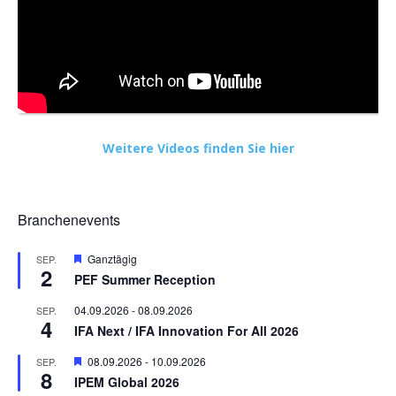
Weitere Videos finden Sie hier
Branchenevents
Hervorgehoben
Ganztägig
SEP.
2
PEF Summer Reception
04.09.2026
-
08.09.2026
SEP.
4
IFA Next / IFA Innovation For All 2026
Hervorgehoben
08.09.2026
-
10.09.2026
SEP.
8
IPEM Global 2026