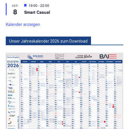
Hervorgehoben
19:00
-
22:00
SEP.
8
Smart Casual
Kalender anzeigen
Unser Jahreskalender 2026 zum Download