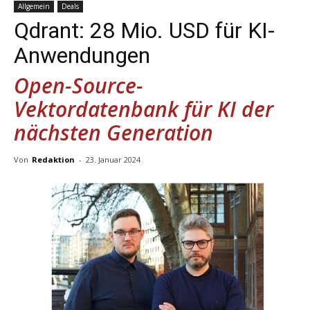
Allgemein
Deals
Qdrant: 28 Mio. USD für KI-
Anwendungen
Open-Source-
Vektordatenbank für KI der
nächsten Generation
Von
Redaktion
-
23. Januar 2024