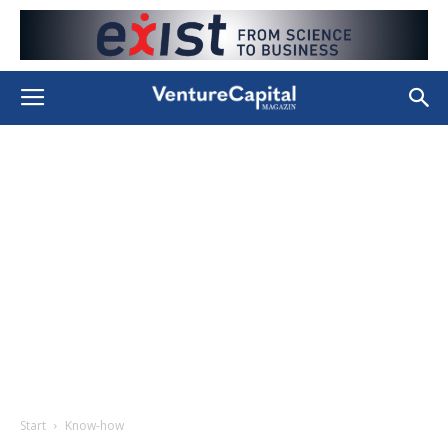
Start
Know-how