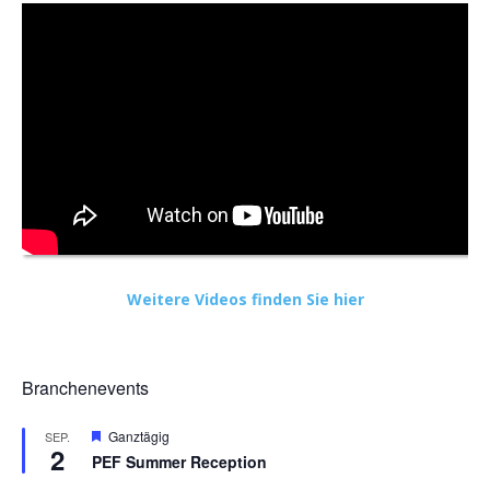
Weitere Videos finden Sie hier
Branchenevents
Hervorgehoben
Ganztägig
SEP.
2
PEF Summer Reception