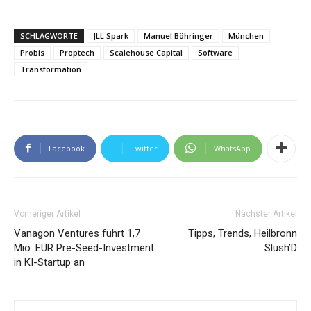
SCHLAGWORTE
JLL Spark
Manuel Böhringer
München
Probis
Proptech
Scalehouse Capital
Software
Transformation
Facebook
Twitter
WhatsApp
Vorheriger Artikel
Nächster Artikel
Vanagon Ventures führt 1,7
Tipps, Trends, Heilbronn
Mio. EUR Pre-Seed-Investment
Slush’D
in KI-Startup an