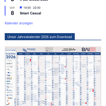
Hervorgehoben
19:00
-
22:00
SEP.
8
Smart Casual
Kalender anzeigen
Unser Jahreskalender 2026 zum Download