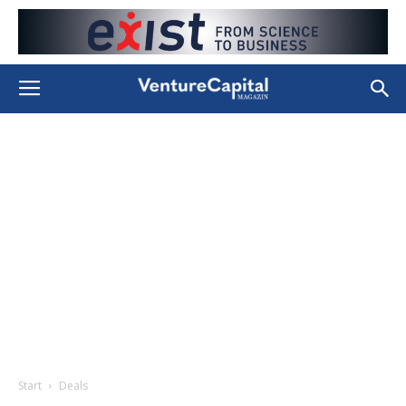
Start
Deals