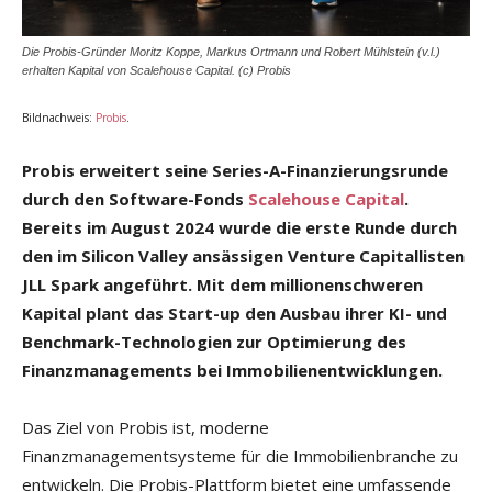
Die Probis-Gründer Moritz Koppe, Markus Ortmann und Robert Mühlstein (v.l.)
erhalten Kapital von Scalehouse Capital. (c) Probis
Bildnachweis:
Probis
.
Probis erweitert seine Series-A-Finanzierungsrunde
durch den Software-Fonds
Scalehouse Capital
.
Bereits im August 2024 wurde die erste Runde durch
den im Silicon Valley ansässigen Venture Capitallisten
JLL Spark angeführt. Mit dem millionenschweren
Kapital plant das Start-up den Ausbau ihrer KI- und
Benchmark-Technologien zur Optimierung des
Finanzmanagements bei Immobilienentwicklungen.
Das Ziel von Probis ist, moderne
Finanzmanagementsysteme für die Immobilienbranche zu
entwickeln. Die Probis-Plattform bietet eine umfassende