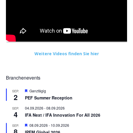
Weitere Videos finden Sie hier
Branchenevents
Hervorgehoben
Ganztägig
SEP.
2
PEF Summer Reception
04.09.2026
-
08.09.2026
SEP.
4
IFA Next / IFA Innovation For All 2026
Hervorgehoben
08.09.2026
-
10.09.2026
SEP.
8
IPEM Global 2026