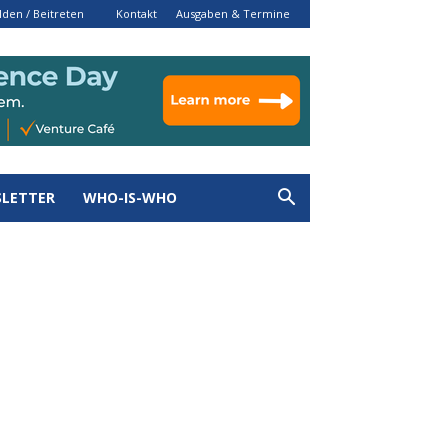
den / Beitreten
Kontakt
Ausgaben & Termine
LETTER
WHO-IS-WHO