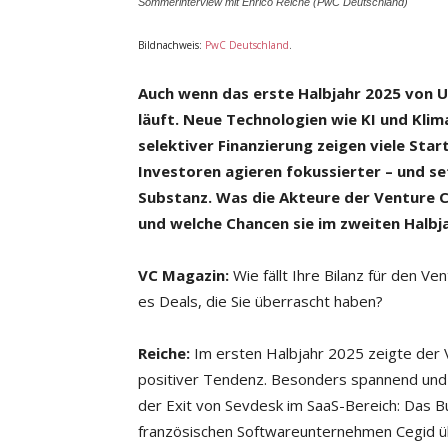
Sommerinterview mit Enrico Reiche (PwC Deutschland)
Bildnachweis:
PwC Deutschland
.
Auch wenn das erste Halbjahr 2025 von U
läuft. Neue Technologien wie KI und Kli
selektiver Finanzierung zeigen viele S
Investoren agieren fokussierter – und s
Substanz. Was die Akteure der Venture C
und welche Chancen sie im zweiten Halbja
VC Magazin:
Wie fällt Ihre Bilanz für den V
es Deals, die Sie überrascht haben?
Reiche:
Im ersten Halbjahr 2025 zeigte der Ve
positiver Tendenz. Besonders spannend und e
der Exit von Sevdesk im SaaS-Bereich: Das 
französischen Softwareunternehmen Cegid 