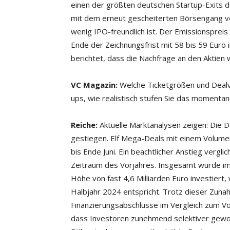
einen der größten deutschen Startup-Exits de
mit dem erneut gescheiterten Börsengang v
wenig IPO-freundlich ist. Der Emissionspreis
Ende der Zeichnungsfrist mit 58 bis 59 Euro
berichtet, dass die Nachfrage an den Aktien 
VC Magazin:
Welche Ticketgrößen und Dealvo
ups, wie realistisch stufen Sie das momentan
Reiche:
Aktuelle Marktanalysen zeigen: Die D
gestiegen. Elf Mega-Deals mit einem Volume
bis Ende Juni. Ein beachtlicher Anstieg vergl
Zeitraum des Vorjahres. Insgesamt wurde im 
Höhe von fast 4,6 Milliarden Euro investier
Halbjahr 2024 entspricht. Trotz dieser Zun
Finanzierungsabschlüsse im Vergleich zum Vo
dass Investoren zunehmend selektiver gewor