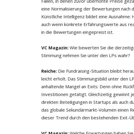
Fällen, in denen zuvor überhöhte Preise ge
eine Normalisierung der Bewertungen nach 
Künstliche Intelligenz bildet eine Ausnahme:
auch wenn konkrete Erfahrungswerte aus reali
in die Bewertungen eingepreist ist.
VC Magazin:
Wie bewerten Sie die derzeitige
Stimmung nehmen Sie unter den LPs wahr?
Reiche:
Die Fundraising-Situation bleibt herau
leicht erholt. Das Stimmungsbild unter den LP
anhaltende Mangel an Exits: Denn ohne Rüc
Investitionen getätigt. Gleichzeitig gewinnt
direkten Beteiligungen in Startups als auch d
das globale Sekundärmarkt-Volumen einen Re
dieser Trend durch den bestehenden Exit-Üb
VC Magazin:
Welche Erwartungen haben Sie a