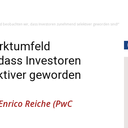
ld beobachten wir, dass Investoren zunehmend selektiver geworden sind!“
arktumfeld
dass Investoren
tiver geworden
Enrico Reiche (PwC