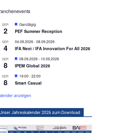
ranchenevents
Hervorgehoben
Ganztägig
SEP.
2
PEF Summer Reception
04.09.2026
-
08.09.2026
SEP.
4
IFA Next / IFA Innovation For All 2026
Hervorgehoben
08.09.2026
-
10.09.2026
SEP.
8
IPEM Global 2026
Hervorgehoben
19:00
-
22:00
SEP.
8
Smart Casual
lender anzeigen
Unser Jahreskalender 2026 zum Download