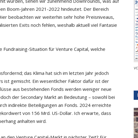
zahlt wurden, sehen wir zunehmend Downrounds, was auf
den Boom-Jahren 2021-2022 hindeutet. Der Bereich
 Hier beobachten wir weiterhin sehr hohe Preisniveaus,
sierten Exits noch fehlen, weshalb aktuell viel Fantasie
 Fundraising-Situation für Venture Capital, welche
VC
sfordernd; das Klima hat sich im letzten Jahr jedoch
s ist gemischt. Ein wesentlicher Faktor dafür ist der
kflüsse aus bestehenden Fonds werden weniger neue
 jedoch der Secondary Markt an Bedeutung – sowohl bei
urch indirekte Beteiligungen an Fonds. 2024 erreichte
kordwert von 156 Mrd. US-Dollar. Ich erwarte, dass
erhang anhalten wird.
n den Venture Capital-Markt in nächster Zeit? Für