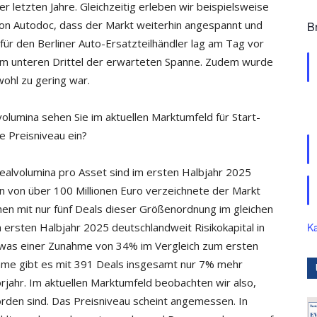
r letzten Jahre. Gleichzeitig erleben wir beispielsweise
on Autodoc, dass der Markt weiterhin angespannt und
B
 für den Berliner Auto-Ersatzteilhändler lag am Tag vor
 im unteren Drittel der erwarteten Spanne. Zudem wurde
wohl zu gering war.
lumina sehen Sie im aktuellen Marktumfeld für Start-
e Preisniveau ein?
ealvolumina pro Asset sind im ersten Halbjahr 2025
n von über 100 Millionen Euro verzeichnete der Markt
ichen mit nur fünf Deals dieser Größenordnung im gleichen
ersten Halbjahr 2025 deutschlandweit Risikokapital in
Ka
t, was einer Zunahme von 34% im Vergleich zum ersten
ahme gibt es mit 391 Deals insgesamt nur 7% mehr
rjahr. Im aktuellen Marktumfeld beobachten wir also,
den sind. Das Preisniveau scheint angemessen. In