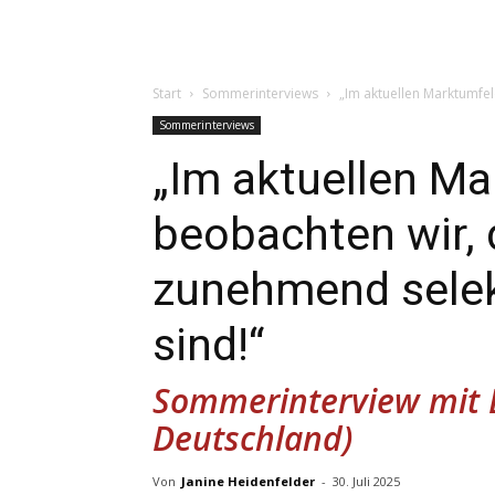
Start
Sommerinterviews
„Im aktuellen Marktumfe
Sommerinterviews
„Im aktuellen M
beobachten wir, 
zunehmend selek
sind!“
Sommerinterview mit 
Deutschland)
Von
Janine Heidenfelder
-
30. Juli 2025