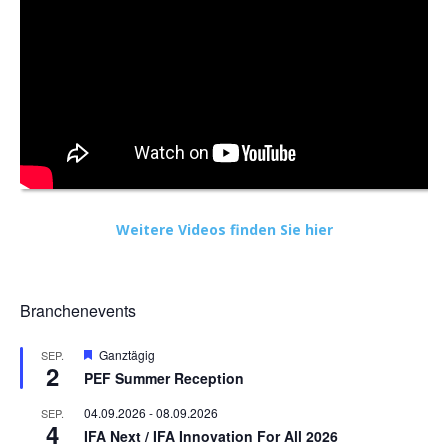
Weitere Videos finden Sie hier
Branchenevents
Hervorgehoben
Ganztägig
SEP.
2
PEF Summer Reception
04.09.2026
-
08.09.2026
SEP.
4
IFA Next / IFA Innovation For All 2026