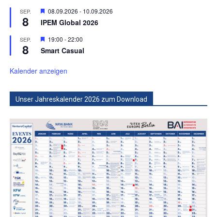
Hervorgehoben
08.09.2026
-
10.09.2026
SEP.
8
IPEM Global 2026
Hervorgehoben
19:00
-
22:00
SEP.
8
Smart Casual
Kalender anzeigen
Unser Jahreskalender 2026 zum Download