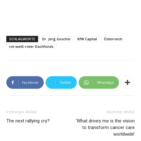
SCHLAGWORTE
Dr. Jörg Goschin
KfW Capital
Österreich
rot-weiß-roter Dachfonds
Facebook
Twitter
WhatsApp
Vorheriger Artikel
Nächster Artikel
The next rallying cry?
‘What drives me is the vision
to transform cancer care
worldwide’