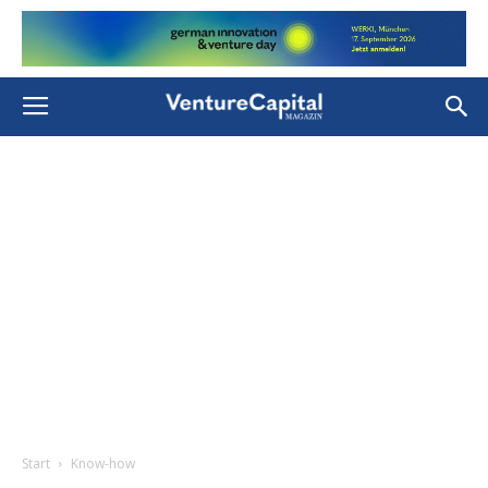
Start
Know-how