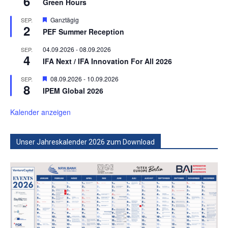
6
Green Hours
Hervorgehoben
Ganztägig
SEP.
2
PEF Summer Reception
04.09.2026
-
08.09.2026
SEP.
4
IFA Next / IFA Innovation For All 2026
Hervorgehoben
08.09.2026
-
10.09.2026
SEP.
8
IPEM Global 2026
Kalender anzeigen
Unser Jahreskalender 2026 zum Download