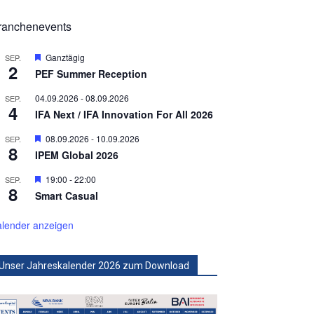
ranchenevents
Hervorgehoben
Ganztägig
SEP.
2
PEF Summer Reception
04.09.2026
-
08.09.2026
SEP.
4
IFA Next / IFA Innovation For All 2026
Hervorgehoben
08.09.2026
-
10.09.2026
SEP.
8
IPEM Global 2026
Hervorgehoben
19:00
-
22:00
SEP.
8
Smart Casual
lender anzeigen
Unser Jahreskalender 2026 zum Download