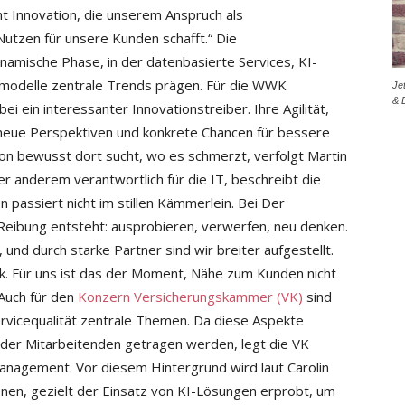
ht Innovation, die unserem Anspruch als
Nutzen für unsere Kunden schafft.“ Die
namische Phase, in der datenbasierte Services, KI-
modelle zentrale Trends prägen. Für die WWK
Je
& 
i ein interessanter Innovationstreiber. Ihre Agilität,
neue Perspektiven und konkrete Chancen für bessere
ion bewusst dort sucht, wo es schmerzt, verfolgt Martin
er anderem verantwortlich für die IT, beschreibt die
n passiert nicht im stillen Kämmerlein. Bei Der
Reibung entsteht: ausprobieren, verwerfen, neu denken.
 und durch starke Partner sind wir breiter aufgestellt.
k. Für uns ist das der Moment, Nähe zum Kunden nicht
 Auch für den
Konzern Versicherungskammer (VK)
sind
vicequalität zentrale Themen. Da diese Aspekte
er Mitarbeitenden getragen werden, legt die VK
agement. Vor diesem Hintergrund wird laut Carolin
onen, gezielt der Einsatz von KI-Lösungen erprobt, um