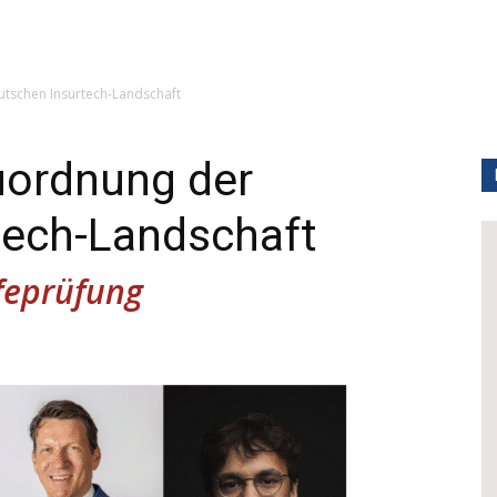
utschen Insurtech-Landschaft
uordnung der
tech-Landschaft
ifeprüfung