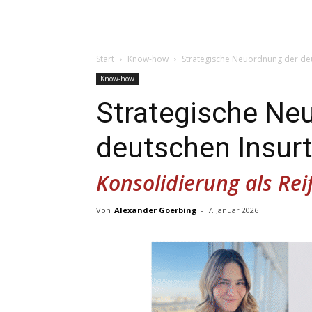
Start
Know-how
Strategische Neuordnung der de
Know-how
Strategische Ne
deutschen Insur
Konsolidierung als Re
Von
Alexander Goerbing
-
7. Januar 2026