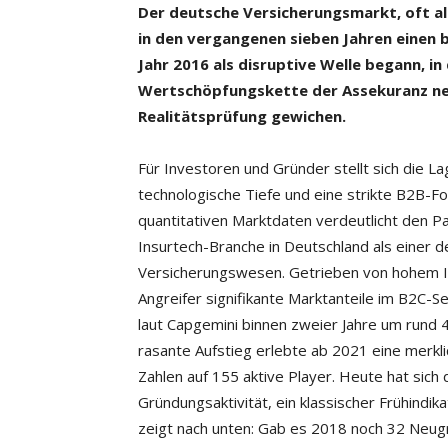
Der deutsche Versicherungsmarkt, oft a
in
den vergangenen sieben Jahren eine
Jahr
2016 als disruptive Welle begann,
in
Wertschöpfungskette
der Assekuranz neu
Realitätsprüfung
gewichen.
Für Investoren und Gründer stellt sich die La
technologische Tiefe und eine strikte B2B-Fok
quantitativen Marktdaten verdeutlicht den 
Insurtech-Branche in Deutschland als einer 
Versicherungswesen. Getrieben von hohem In
Angreifer signifikante Marktanteile im B2C-
laut Capgemini binnen zweier Jahre um rund
rasante Aufstieg erlebte ab 2021 eine merkl
Zahlen auf 155 aktive Player. Heute hat sich d
Gründungsaktivität, ein klassischer Frühindikat
zeigt nach unten: Gab es 2018 noch 32 Neug