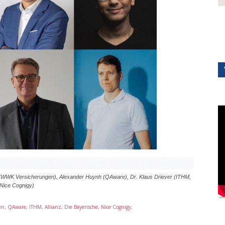
i (WWK Versicherungen), Alexander Huynh (QAware), Dr. Klaus Driever (ITHM,
(Nice Cognigy)
 QAware, ITHM, Allianz, Die Bayerische, Nice Cognigy
.