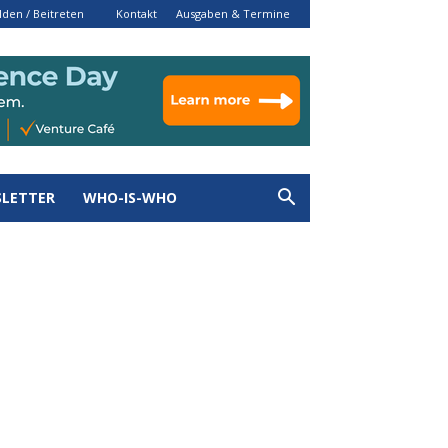
den / Beitreten
Kontakt
Ausgaben & Termine
LETTER
WHO-IS-WHO