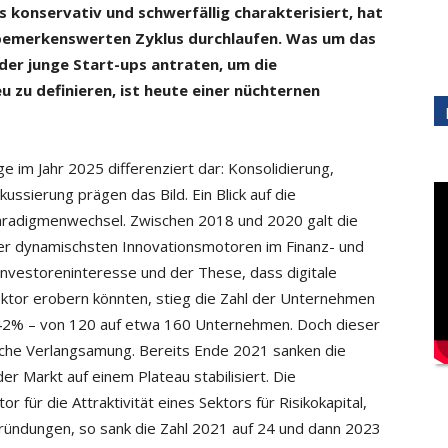
ls konservativ
und schwerfällig charakterisiert, hat
n bemerkenswerten
Zyklus durchlaufen. Was um das
 der junge
Start-ups antraten, um die
 zu definieren, ist heute einer
nüchternen
ge im Jahr 2025 differenziert dar: Konsolidierung,
ussierung prägen das Bild. Ein Blick auf die
Paradigmenwechsel. Zwischen 2018 und 2020 galt die
der dynamischsten Innovationsmotoren im Finanz- und
vestoreninteresse und der These, dass digitale
Sektor erobern könnten, stieg die Zahl der Unternehmen
 42% – von 120 auf etwa 160 Unternehmen. Doch dieser
iche Verlangsamung. Bereits Ende 2021 sanken die
er Markt auf einem Plateau stabilisiert. Die
or für die Attraktivität eines Sektors für Risikokapital,
ründungen, so sank die Zahl 2021 auf 24 und dann 2023