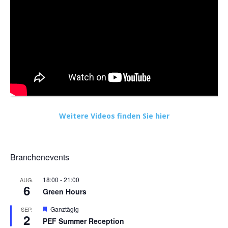
Weitere Videos finden Sie hier
Branchenevents
18:00
-
21:00
AUG.
6
Green Hours
Hervorgehoben
Ganztägig
SEP.
2
PEF Summer Reception