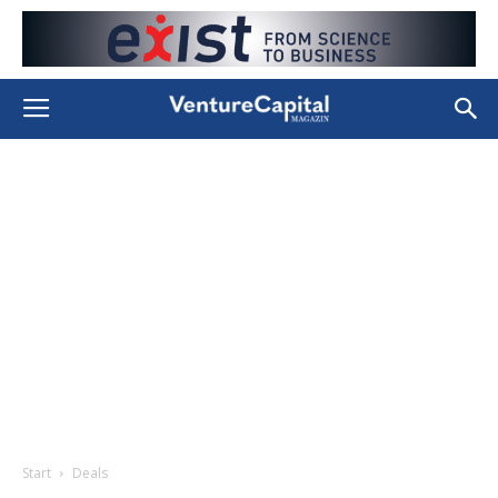
Start
Deals