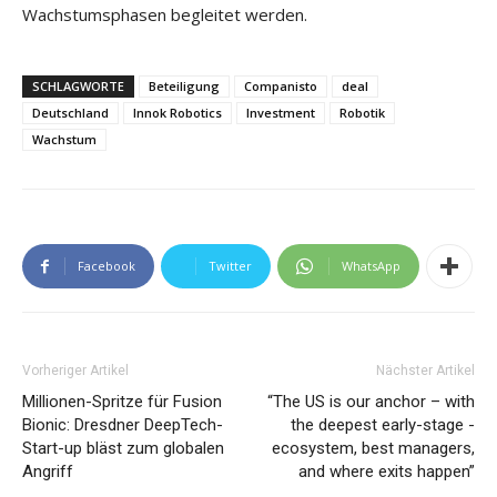
Wachstumsphasen begleitet werden.
SCHLAGWORTE
Beteiligung
Companisto
deal
Deutschland
Innok Robotics
Investment
Robotik
Wachstum
Facebook
Twitter
WhatsApp
Vorheriger Artikel
Nächster Artikel
Millionen-Spritze für Fusion
“The US is our ­anchor – with
Bionic: Dresdner DeepTech-
the ­deepest early-­stage ­
Start-up bläst zum globalen
ecosystem, best ­managers,
Angriff
and where exits happen”