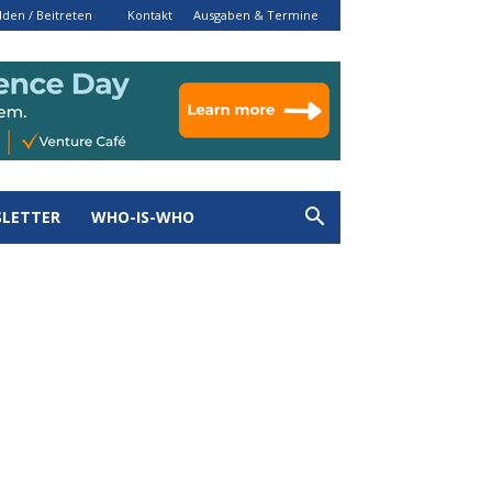
den / Beitreten
Kontakt
Ausgaben & Termine
LETTER
WHO-IS-WHO