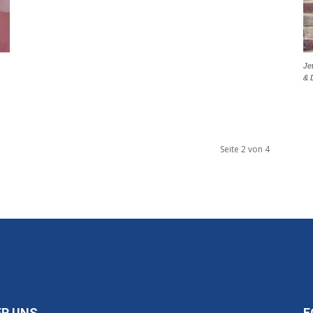
Je
& 
Seite 2 von 4
ER UNS
F