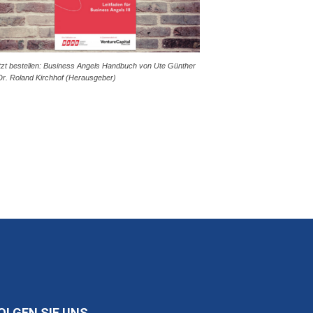
tzt bestellen: Business Angels Handbuch von Ute Günther
Dr. Roland Kirchhof (Herausgeber)
OLGEN SIE UNS