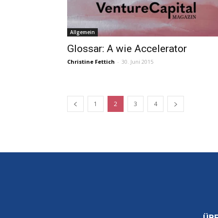
Allgemein
Glossar: A wie Accelerator
Christine Fettich
-
30. Juni 2015
1
2
3
4
ÜB