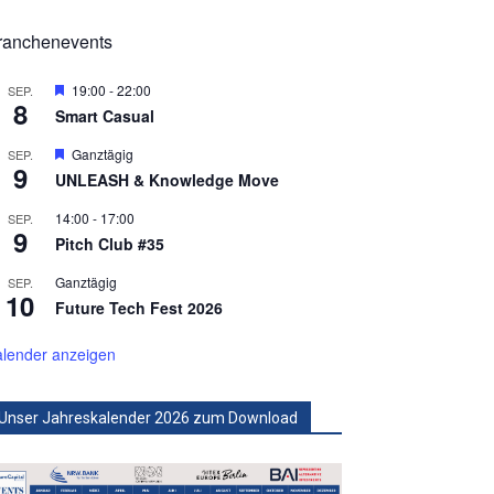
ranchenevents
Hervorgehoben
19:00
-
22:00
SEP.
8
Smart Casual
Hervorgehoben
Ganztägig
SEP.
9
UNLEASH & Knowledge Move
14:00
-
17:00
SEP.
9
Pitch Club #35
Ganztägig
SEP.
10
Future Tech Fest 2026
lender anzeigen
Unser Jahreskalender 2026 zum Download