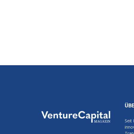
ÜB
Seit
inno
Tran