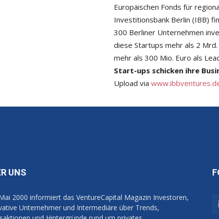
Europäischen Fonds für regiona
Investitionsbank Berlin (IBB) fi
300 Berliner Unternehmen inves
diese Startups mehr als 2 Mrd.
mehr als 300 Mio. Euro als Lea
Start-ups schicken ihre Busi
Upload via
www.ibbventures.d
ER UNS
F
 Mai 2000 informiert das VentureCapital Magazin Investoren,
vative Unternehmer und Intermediäre über Trends,
saktionen und Hintergründe rund um privates