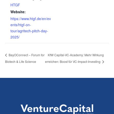
HTGF
Website:
https://www.htgf.de/en/ev
ents/htgf-on-
tour/agritech-pitch-day-
2025/
BayOConnect – Forum for
KfW Capital-VC-Academy: Mehr Wirkung
Biotech & Life Science
erreichen: Boost für VC-Impact-Investing