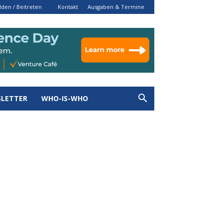
den / Beitreten
Kontakt
Ausgaben & Termine
LETTER
WHO-IS-WHO