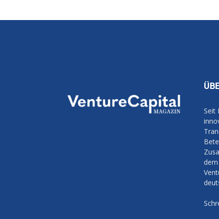
ÜB
Seit
inno
Tran
Bete
Zusa
dem 
Vent
deut
Schr