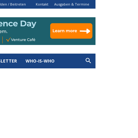
den / Beitreten
Kontakt
Ausgaben & Termine
LETTER
WHO-IS-WHO