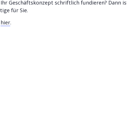
hr Geschäftskonzept schriftlich fundieren? Dann i
ige für Sie.
e
hier
.