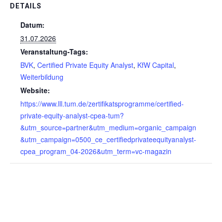
DETAILS
Datum:
31.07.2026
Veranstaltung-Tags:
BVK
,
Certified Private Equity Analyst
,
KfW Capital
,
Weiterbildung
Website:
https://www.lll.tum.de/zertifikatsprogramme/certified-
private-equity-analyst-cpea-tum?
&utm_source=partner&utm_medium=organic_campaign
&utm_campaign=0500_ce_certifiedprivateequityanalyst-
cpea_program_04-2026&utm_term=vc-magazin