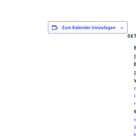
Zum Kalender hinzufügen
DET
0
0
h
d
k