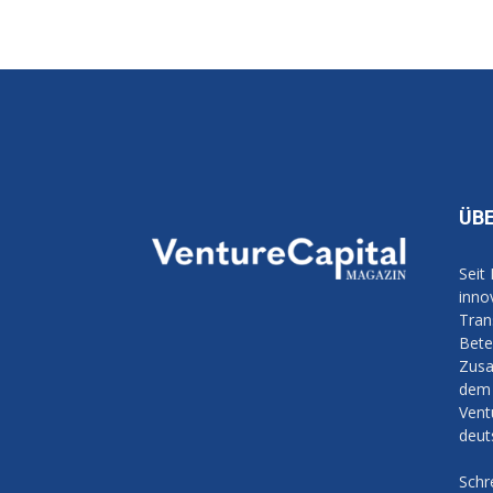
ÜB
Seit
inno
Tran
Bete
Zusa
dem 
Vent
deut
Schr