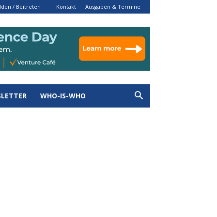
den / Beitreten
Kontakt
Ausgaben & Termine
LETTER
WHO-IS-WHO