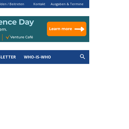
den / Beitreten
Kontakt
Ausgaben & Termine
LETTER
WHO-IS-WHO