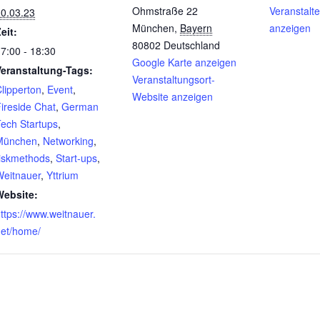
Ohmstraße 22
Veranstalt
0.03.23
München
,
Bayern
anzeigen
eit:
80802
Deutschland
7:00 - 18:30
Google Karte anzeigen
Veranstaltung-Tags:
Veranstaltungsort-
lipperton
,
Event
,
Website anzeigen
ireside Chat
,
German
ech Startups
,
München
,
Networking
,
iskmethods
,
Start-ups
,
Weitnauer
,
Yttrium
Website:
ttps://www.weitnauer.
net/home/