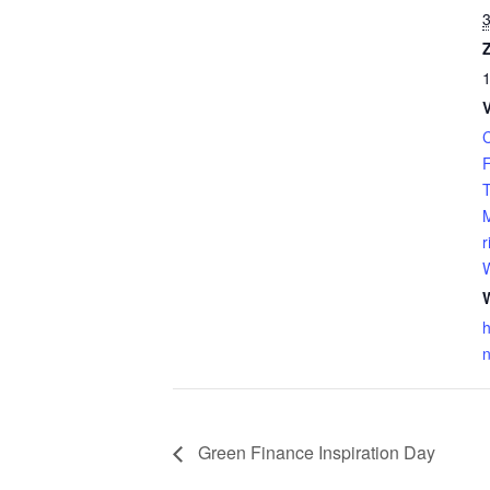
3
Z
1
C
F
T
r
h
Green Finance Inspiration Day