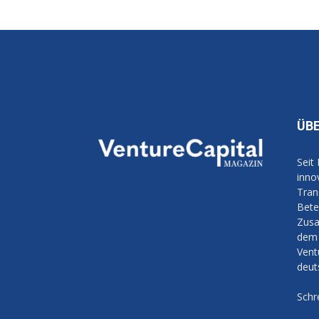
ÜB
Seit
inno
Tran
Bete
Zusa
dem 
Vent
deut
Schr